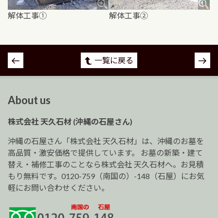
解体工事①
解体工事②
投
一覧に戻る
稿
ナ
ビ
About us
ゲ
ー
株式会社 天久石材 (沖縄の石屋さん)
シ
ョ
沖縄の石屋さん「株式会社 天久石材」は、沖縄のお墓を
ン
高品質・激安価格で提供しています。 お墓の新築・建て
替え・補修工事のことなら株式会社 天久石材へ。お見積
もり無料です。0120-759（南国の）-148（石屋）にお気
軽にお問い合わせください。