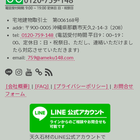
宅地建物取引士 第006168号
addr: 〒900-0005 沖縄県那覇市天久2-14-3（208）
tel:
0120-759-148
(電話受付時間 平日9：00~19：
00、定休日：日・祝祭日、ただし、連絡いただけまし
たら対応させていただきます)
email:
759@ameku148.com
LINE
Instagram
Youtube
マ
RSS2
イ
[会社概要]
|
[FAQ]
|
[プライバシーポリシー]
|
お問合せ
ベ
フォーム
ス
ト
プ
天久石材のLINE公式アカウントで
ロ