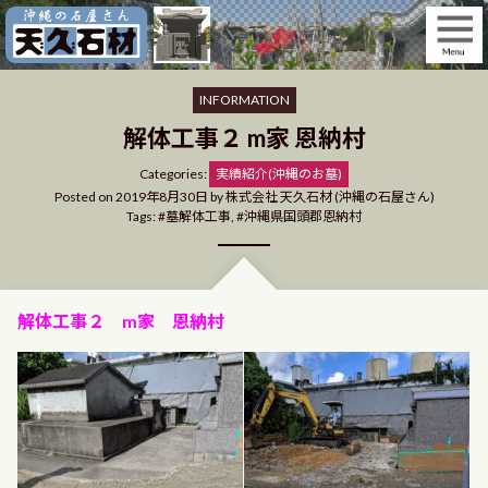
Skip
to
content
INFORMATION
解体工事２ m家 恩納村
Categories
Categories:
実績紹介(沖縄のお墓)
Posted on
2019年8月30日
by
株式会社 天久石材 (沖縄の石屋さん)
Tags:
墓解体工事
,
沖縄県国頭郡恩納村
解体工事２ m家 恩納村