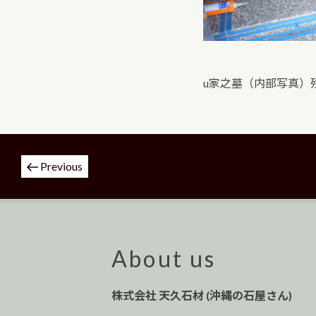
u家之墓（内部写真）
投
Previous
稿
ナ
ビ
ゲ
ー
About us
シ
ョ
株式会社 天久石材 (沖縄の石屋さん)
ン