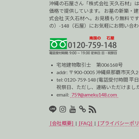
沖縄の石屋さん「株式会社 天久石材」
価格で提供しています。 お墓の新築・
式会社 天久石材へ。お見積もり無料です。0
の）-148（石屋）にお気軽にお問い合
宅地建物取引士 第006168号
addr: 〒900-0005 沖縄県那覇市天久2
tel:
0120-759-148
(電話受付時間 平日
祝祭日、ただし、連絡いただけました
email:
759@ameku148.com
LINE
Instagram
Youtube
マ
RSS2
イ
[会社概要]
|
[FAQ]
|
[プライバシーポリ
ベ