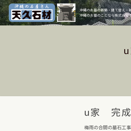
Skip
to
沖縄のお墓の新築・建て替え・
沖縄のお墓のことなら株式会社 
content
u家 完
梅雨の合間の墓石工事