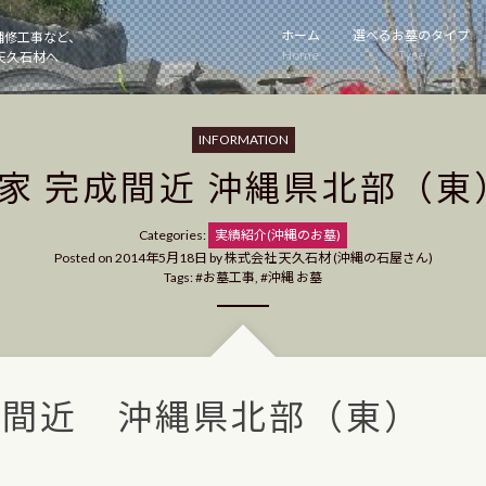
ホーム
選べるお墓のタイプ
補修工事など、
Home
Type
天久石材へ
INFORMATION
u家 完成間近 沖縄県北部（東
Categories
Categories:
実績紹介(沖縄のお墓)
Posted on
2014年5月18日
by
株式会社 天久石材 (沖縄の石屋さん)
Tags:
お墓工事
,
沖縄 お墓
成間近 沖縄県北部（東）