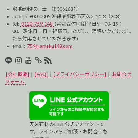
宅地建物取引士 第006168号
addr: 〒900-0005 沖縄県那覇市天久2-14-3（208）
tel:
0120-759-148
(電話受付時間 平日9：00~19：
00、定休日：日・祝祭日、ただし、連絡いただけまし
たら対応させていただきます)
email:
759@ameku148.com
LINE
Instagram
Youtube
マ
RSS2
イ
[会社概要]
|
[FAQ]
|
[プライバシーポリシー]
|
お問合せ
ベ
フォーム
ス
ト
プ
天久石材のLINE公式アカウントで
ロ
す。ラインからご相談・お問合せも