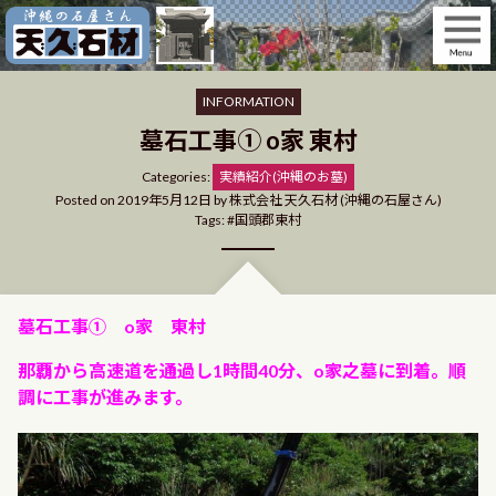
Skip
to
content
INFORMATION
墓石工事① o家 東村
Categories
Categories:
実績紹介(沖縄のお墓)
Posted on
2019年5月12日
by
株式会社 天久石材 (沖縄の石屋さん)
Tags:
国頭郡東村
墓石工事① o家 東村
那覇から高速道を通過し1時間40分、o家之墓に到着。順
調に工事が進みます。