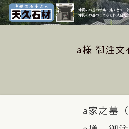
Skip
to
沖縄のお墓の新築・建て替え・
沖縄のお墓のことなら株式会社 
content
a様 御注
a家之墓
a様 御