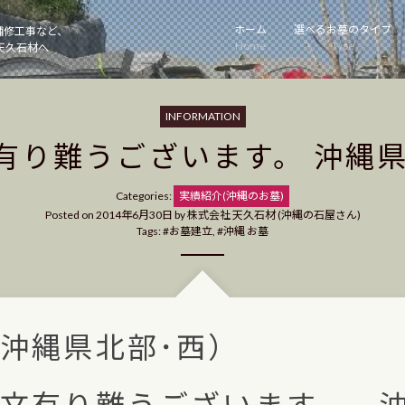
ホーム
選べるお墓のタイプ
補修工事など、
Home
Type
天久石材へ
INFORMATION
文有り難うございます。 沖縄
Categories
Categories:
実績紹介(沖縄のお墓)
Posted on
2014年6月30日
by
株式会社 天久石材 (沖縄の石屋さん)
Tags:
お墓建立
,
沖縄 お墓
（沖縄県北部･西）
注文有り難うございます。 