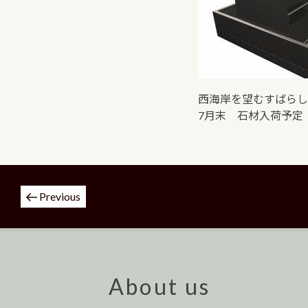
西海岸を望むすばらし
7月末 石材入荷予定
投
Previous
稿
ナ
ビ
ゲ
ー
About us
シ