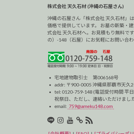
ョ
株式会社 天久石材 (沖縄の石屋さん)
ン
沖縄の石屋さん「株式会社 天久石材」
価格で提供しています。 お墓の新築・
式会社 天久石材へ。お見積もり無料です。0
の）-148（石屋）にお気軽にお問い合
宅地建物取引士 第006168号
addr: 〒900-0005 沖縄県那覇市天久2
tel:
0120-759-148
(電話受付時間 平日
祝祭日、ただし、連絡いただけました
email:
759@ameku148.com
LINE
Instagram
Youtube
マ
RSS2
イ
[会社概要]
|
[FAQ]
|
[プライバシーポリ