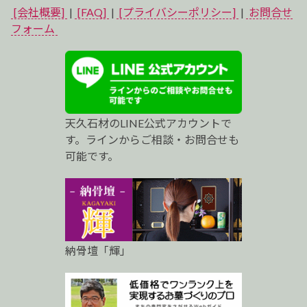
イ
[会社概要]
|
[FAQ]
|
[プライバシーポリシー]
|
お問合せ
ベ
フォーム
ス
ト
プ
天久石材のLINE公式アカウントで
ロ
す。ラインからご相談・お問合せも
可能です。
納骨壇「輝」