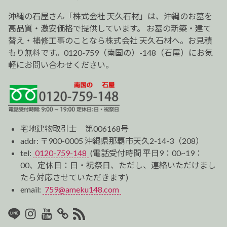
シ
ョ
沖縄の石屋さん「株式会社 天久石材」は、沖縄のお墓を
ン
高品質・激安価格で提供しています。 お墓の新築・建て
替え・補修工事のことなら株式会社 天久石材へ。お見積
もり無料です。0120-759（南国の）-148（石屋）にお気
軽にお問い合わせください。
宅地建物取引士 第006168号
addr: 〒900-0005 沖縄県那覇市天久2-14-3（208）
tel:
0120-759-148
(電話受付時間 平日9：00~19：
00、定休日：日・祝祭日、ただし、連絡いただけまし
たら対応させていただきます)
email:
759@ameku148.com
LINE
Instagram
Youtube
マ
RSS2