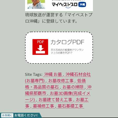
琉球放送が運営する「マイベストプ
ロ沖縄」に登録しています。
Site Tags:
沖縄 お墓
,
沖縄石材会社
(お墓専門)
,
お墓改修工事
,
低価
格・高品質の墓石
,
お墓の掃除
,
沖
縄県那覇市
,
お墓3D画像(完成イメ
ージ)
,
お墓建て替え工事
,
お墓工
事
,
墓補修工事
,
墓石基礎工事