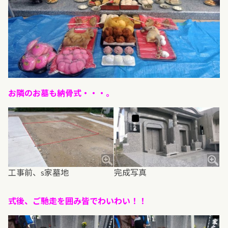
お隣のお墓も納骨式・・・。
工事前、s家墓地
完成写真
式後、ご馳走を囲み皆でわいわい！！