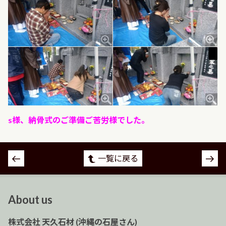
s様、納骨式のご準備ご苦労様でした。
投
一覧に戻る
稿
ナ
ビ
About us
ゲ
ー
株式会社 天久石材 (沖縄の石屋さん)