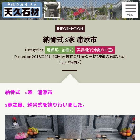
Skip
to
content
INFORMATION
納骨式 s家 浦添市
Categories
Categories:
地鎮祭、納骨式
実績紹介(沖縄のお墓)
Posted on
2018年12月10日
by
株式会社 天久石材 (沖縄の石屋さん)
Tags:
納骨式
納骨式 s家 浦添市
s家之墓、納骨式を執り行いました。