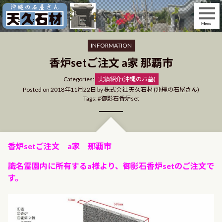
Skip
to
content
INFORMATION
香炉setご注文 a家 那覇市
Categories
Categories:
実績紹介(沖縄のお墓)
Posted on
2018年11月22日
by
株式会社 天久石材 (沖縄の石屋さん)
Tags:
御影石香炉set
香炉setご注文 a家 那覇市
識名霊園内に所有するa様より、御影石香炉setのご注文で
す。