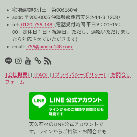
宅地建物取引士 第006168号
addr: 〒900-0005 沖縄県那覇市天久2-14-3（208）
tel:
0120-759-148
(電話受付時間 平日9：00~19：
00、定休日：日・祝祭日、ただし、連絡いただけまし
たら対応させていただきます)
email:
759@ameku148.com
LINE
Instagram
Youtube
マ
RSS2
イ
[会社概要]
|
[FAQ]
|
[プライバシーポリシー]
|
お問合せ
ベ
フォーム
ス
ト
プ
天久石材のLINE公式アカウントで
ロ
す。ラインからご相談・お問合せも