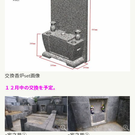
交換香炉set画像
１２月中の交換を予定。
a家之墓①
a家之墓②