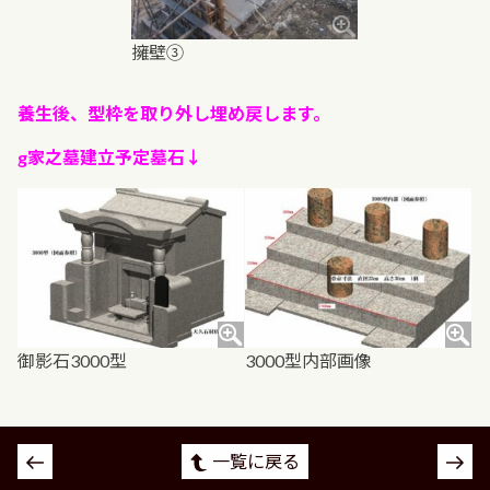
擁壁③
養生後、型枠を取り外し埋め戻します。
g家之墓建立予定墓石↓
御影石3000型
3000型内部画像
投
一覧に戻る
稿