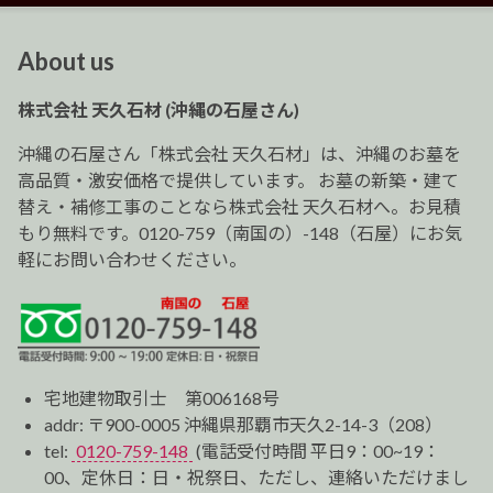
ナ
ビ
About us
ゲ
ー
株式会社 天久石材 (沖縄の石屋さん)
シ
ョ
沖縄の石屋さん「株式会社 天久石材」は、沖縄のお墓を
ン
高品質・激安価格で提供しています。 お墓の新築・建て
替え・補修工事のことなら株式会社 天久石材へ。お見積
もり無料です。0120-759（南国の）-148（石屋）にお気
軽にお問い合わせください。
宅地建物取引士 第006168号
addr: 〒900-0005 沖縄県那覇市天久2-14-3（208）
tel:
0120-759-148
(電話受付時間 平日9：00~19：
00、定休日：日・祝祭日、ただし、連絡いただけまし