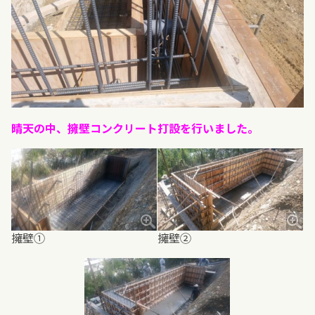
晴天の中、擁壁コンクリート打設を行いました。
擁壁①
擁壁②