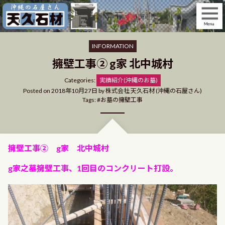
Skip
to
content
INFORMATION
擁壁工事② g家 北中城村
Categories
Categories:
実績紹介(沖縄のお墓)
Posted on
2018年10月27日
by
株式会社 天久石材 (沖縄の石屋さん)
Tags:
お墓の擁壁工事
擁壁工事② g家 北中城村
g家之墓擁壁工事、1回目のコンクリート打設。