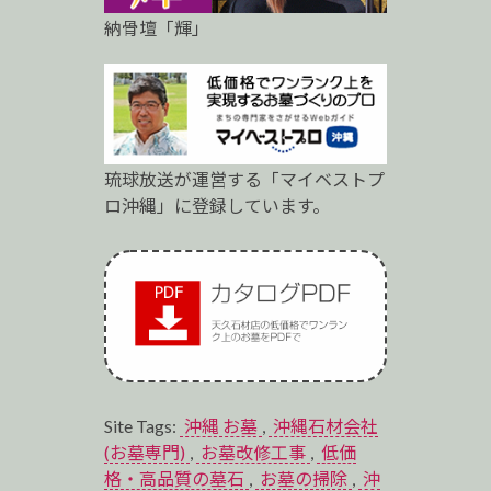
納骨壇「輝」
琉球放送が運営する「マイベストプ
ロ沖縄」に登録しています。
Site Tags:
沖縄 お墓
,
沖縄石材会社
(お墓専門)
,
お墓改修工事
,
低価
格・高品質の墓石
,
お墓の掃除
,
沖