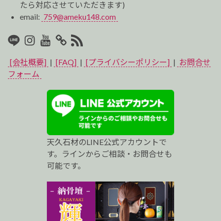
たら対応させていただきます)
email:
759@ameku148.com
LINE
Instagram
Youtube
マ
RSS2
イ
[会社概要]
|
[FAQ]
|
[プライバシーポリシー]
|
お問合せ
ベ
フォーム
ス
ト
プ
天久石材のLINE公式アカウントで
ロ
す。ラインからご相談・お問合せも
可能です。