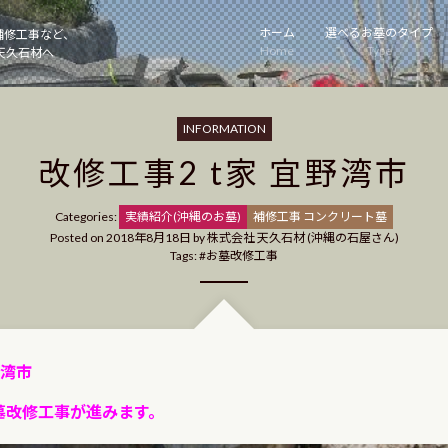
ホーム
選べるお墓のタイプ
補修工事など、
Home
Type
天久石材へ
INFORMATION
改修工事2 t家 宜野湾市
Categories
Categories:
実績紹介(沖縄のお墓)
補修工事 コンクリート墓
Posted on
2018年8月18日
by
株式会社 天久石材 (沖縄の石屋さん)
Tags:
お墓改修工事
野湾市
墓改修工事が進みます。