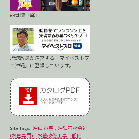
納骨壇「輝」
琉球放送が運営する「マイベストプ
ロ沖縄」に登録しています。
Site Tags:
沖縄 お墓
,
沖縄石材会社
(お墓専門)
,
お墓改修工事
,
低価