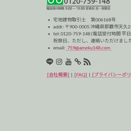
宅地建物取引士 第006168号
addr: 〒900-0005 沖縄県那覇市天久2
tel:
0120-759-148
(電話受付時間 平日
祝祭日、ただし、連絡いただけました
email:
759@ameku148.com
LINE
Instagram
Youtube
マ
RSS2
イ
[会社概要]
|
[FAQ]
|
[プライバシーポリ
ベ
ス
ト
プ
ロ