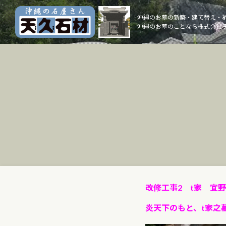
Skip
to
沖縄のお墓の新築・建て替え・
沖縄のお墓のことなら株式会社 
content
改修工事2 t家 宜
炎天下のもと、t家之