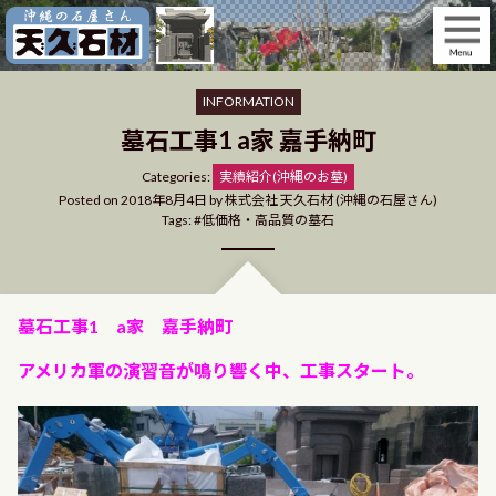
Skip
to
content
INFORMATION
墓石工事1 a家 嘉手納町
Categories
Categories:
実績紹介(沖縄のお墓)
Posted on
2018年8月4日
by
株式会社 天久石材 (沖縄の石屋さん)
Tags:
低価格・高品質の墓石
墓石工事1 a家 嘉手納町
アメリカ軍の演習音が鳴り響く中、工事スタート。