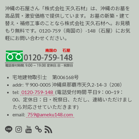
シ
ョ
沖縄の石屋さん「株式会社 天久石材」は、沖縄のお墓を
ン
高品質・激安価格で提供しています。 お墓の新築・建て
替え・補修工事のことなら株式会社 天久石材へ。お見積
もり無料です。0120-759（南国の）-148（石屋）にお気
軽にお問い合わせください。
宅地建物取引士 第006168号
addr: 〒900-0005 沖縄県那覇市天久2-14-3（208）
tel:
0120-759-148
(電話受付時間 平日9：00~19：
00、定休日：日・祝祭日、ただし、連絡いただけまし
たら対応させていただきます)
email:
759@ameku148.com
LINE
Instagram
Youtube
マ
RSS2