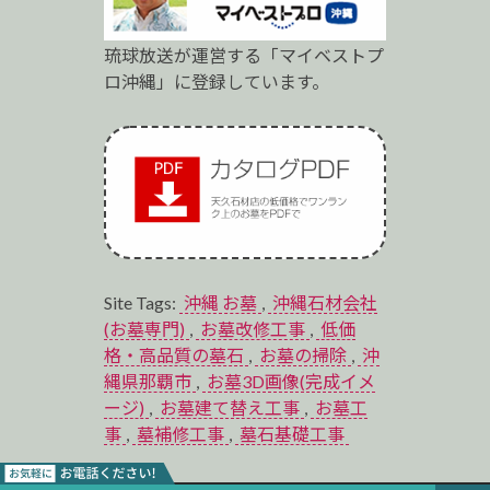
琉球放送が運営する「マイベストプ
ロ沖縄」に登録しています。
Site Tags:
沖縄 お墓
,
沖縄石材会社
(お墓専門)
,
お墓改修工事
,
低価
格・高品質の墓石
,
お墓の掃除
,
沖
縄県那覇市
,
お墓3D画像(完成イメ
ージ)
,
お墓建て替え工事
,
お墓工
事
,
墓補修工事
,
墓石基礎工事