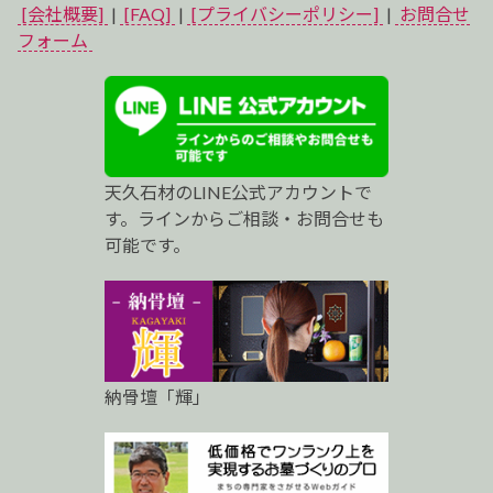
イ
[会社概要]
|
[FAQ]
|
[プライバシーポリシー]
|
お問合せ
ベ
フォーム
ス
ト
プ
天久石材のLINE公式アカウントで
ロ
す。ラインからご相談・お問合せも
可能です。
納骨壇「輝」