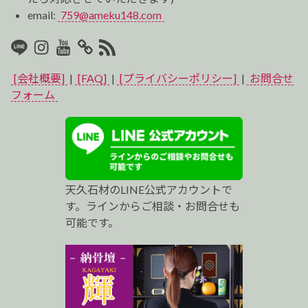
email:
759@ameku148.com
LINE
Instagram
Youtube
マ
RSS2
イ
[会社概要]
|
[FAQ]
|
[プライバシーポリシー]
|
お問合せ
ベ
フォーム
ス
ト
プ
天久石材のLINE公式アカウントで
ロ
す。ラインからご相談・お問合せも
可能です。