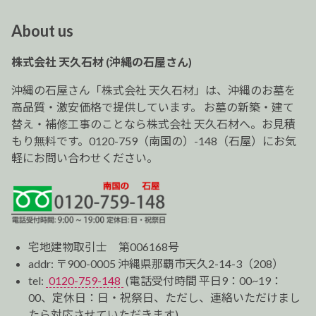
ナ
ビ
About us
ゲ
ー
株式会社 天久石材 (沖縄の石屋さん)
シ
ョ
沖縄の石屋さん「株式会社 天久石材」は、沖縄のお墓を
ン
高品質・激安価格で提供しています。 お墓の新築・建て
替え・補修工事のことなら株式会社 天久石材へ。お見積
もり無料です。0120-759（南国の）-148（石屋）にお気
軽にお問い合わせください。
宅地建物取引士 第006168号
addr: 〒900-0005 沖縄県那覇市天久2-14-3（208）
tel:
0120-759-148
(電話受付時間 平日9：00~19：
00、定休日：日・祝祭日、ただし、連絡いただけまし
たら対応させていただきます)