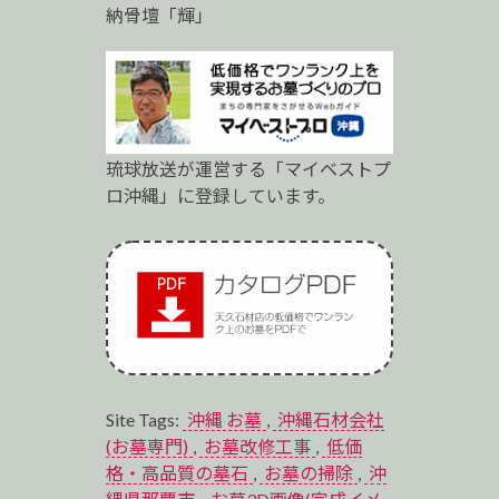
納骨壇「輝」
琉球放送が運営する「マイベストプ
ロ沖縄」に登録しています。
Site Tags:
沖縄 お墓
,
沖縄石材会社
(お墓専門)
,
お墓改修工事
,
低価
格・高品質の墓石
,
お墓の掃除
,
沖