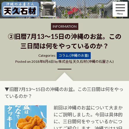
Skip
to
content
INFORMATION
②旧暦7月13～15日の沖縄のお盆。この
三日間は何をやっているのか？
Categories
Categories:
コラム (沖縄のお墓)
Posted on
2018年8月6日
by
株式会社 天久石材 (沖縄の石屋さん)
▼旧暦7月13～15日の沖縄のお盆。この三日間は何をやっ
ているのか？
前回は沖縄のお盆について大まか
にご説明しました。今回は具体的
に、三日間何をやっているかにつ
いてご紹介します。沖縄では13日