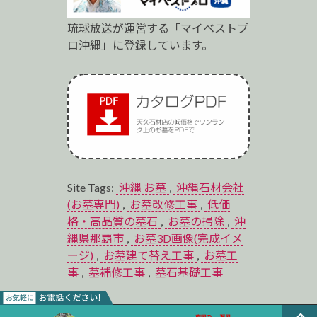
琉球放送が運営する「マイベストプ
ロ沖縄」に登録しています。
Site Tags:
沖縄 お墓
,
沖縄石材会社
(お墓専門)
,
お墓改修工事
,
低価
格・高品質の墓石
,
お墓の掃除
,
沖
縄県那覇市
,
お墓3D画像(完成イメ
ージ)
,
お墓建て替え工事
,
お墓工
事
,
墓補修工事
,
墓石基礎工事