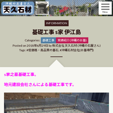
Skip
to
content
INFORMATION
基礎工事 s家 伊江島
Categories
Categories:
基礎工事
実績紹介(沖縄のお墓)
Posted on
2018年6月29日
by
株式会社 天久石材 (沖縄の石屋さん)
Tags:
低価格・高品質の墓石
,
沖縄石材会社(お墓専門)
s家之墓基礎工事。
地元建設会社さんによる基礎工事です。