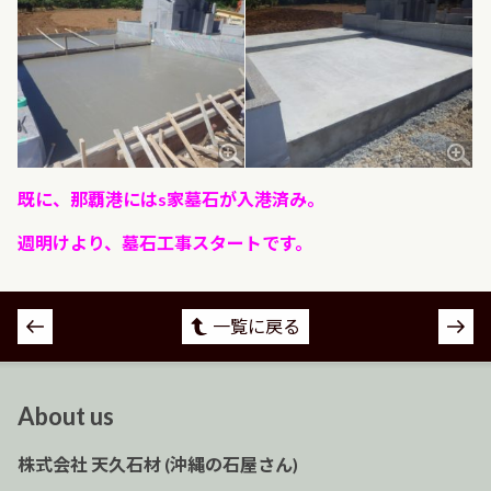
既に、那覇港にはs家墓石が入港済み。
週明けより、墓石工事スタートです。
投
一覧に戻る
稿
ナ
ビ
About us
ゲ
ー
株式会社 天久石材 (沖縄の石屋さん)
シ