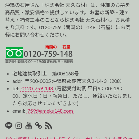
ョ
沖縄の石屋さん「株式会社 天久石材」は、沖縄のお墓を
ン
高品質・激安価格で提供しています。 お墓の新築・建て
替え・補修工事のことなら株式会社 天久石材へ。お見積
もり無料です。0120-759（南国の）-148（石屋）にお気
軽にお問い合わせください。
宅地建物取引士 第006168号
addr: 〒900-0005 沖縄県那覇市天久2-14-3（208）
tel:
0120-759-148
(電話受付時間 平日9：00~19：
00、定休日：日・祝祭日、ただし、連絡いただけまし
たら対応させていただきます)
email:
759@ameku148.com
LINE
Instagram
Youtube
マ
RSS2
イ