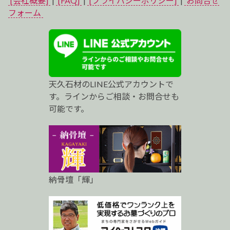
[会社概要]
|
[FAQ]
|
[プライバシーポリシー]
|
お問合せ
ベ
フォーム
ス
ト
プ
天久石材のLINE公式アカウントで
ロ
す。ラインからご相談・お問合せも
可能です。
納骨壇「輝」