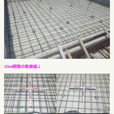
20㎝間隔の鉄筋組↓