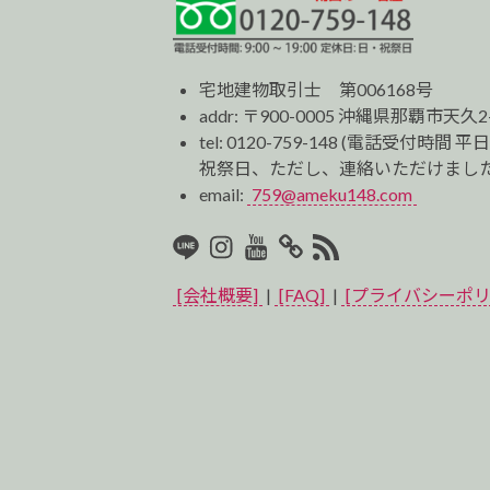
宅地建物取引士 第006168号
addr: 〒900-0005 沖縄県那覇市天久2
tel:
0120-759-148
(電話受付時間 平日
祝祭日、ただし、連絡いただけました
email:
759@ameku148.com
LINE
Instagram
Youtube
マ
RSS2
イ
[会社概要]
|
[FAQ]
|
[プライバシーポリ
ベ
ス
ト
プ
ロ