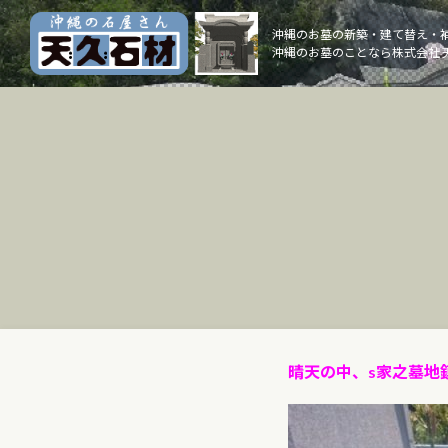
Skip
to
沖縄のお墓の新築・建て替え・
沖縄のお墓のことなら株式会社 
content
晴天の中、s家之墓地