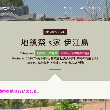
ホーム
選べるお墓のタイプ
補修工事など、
Home
Type
天久石材へ
INFORMATION
地鎮祭 s家 伊江島
Categories
Categories:
地鎮祭、納骨式
実績紹介(沖縄のお墓)
Posted on
2018年6月26日
by
株式会社 天久石材 (沖縄の石屋さん)
Tags:
お墓地鎮祭
,
沖縄石材会社(お墓専門)
鎮祭を執り行いました。