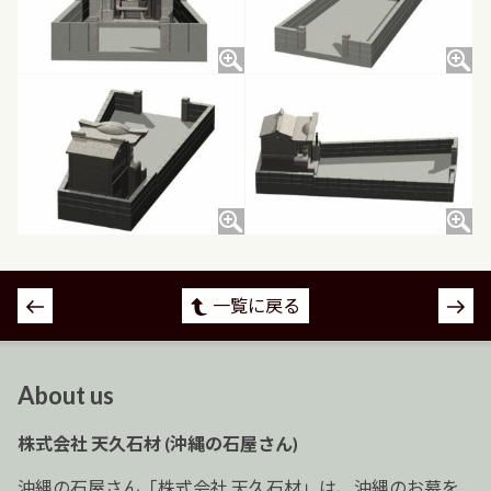
投
一覧に戻る
稿
ナ
ビ
About us
ゲ
ー
株式会社 天久石材 (沖縄の石屋さん)
シ
ョ
沖縄の石屋さん「株式会社 天久石材」は、沖縄のお墓を