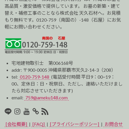
ン
高品質・激安価格で提供しています。 お墓の新築・建て
替え・補修工事のことなら株式会社 天久石材へ。お見積
もり無料です。0120-759（南国の）-148（石屋）にお気
軽にお問い合わせください。
宅地建物取引士 第006168号
addr: 〒900-0005 沖縄県那覇市天久2-14-3（208）
tel:
0120-759-148
(電話受付時間 平日9：00~19：
00、定休日：日・祝祭日、ただし、連絡いただけまし
たら対応させていただきます)
email:
759@ameku148.com
LINE
Instagram
Youtube
マ
RSS2
イ
[会社概要]
|
[FAQ]
|
[プライバシーポリシー]
|
お問合せ