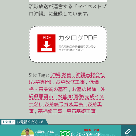
琉球放送が運営する「マイベストプ
ロ沖縄」に登録しています。
Site Tags:
沖縄 お墓
,
沖縄石材会社
(お墓専門)
,
お墓改修工事
,
低価
格・高品質の墓石
,
お墓の掃除
,
沖
縄県那覇市
,
お墓3D画像(完成イメ
ージ)
,
お墓建て替え工事
,
お墓工
事
,
墓補修工事
,
墓石基礎工事
Copyright © 2015 Ameku Sekizai Co.,Ltd. All Right Reserved.