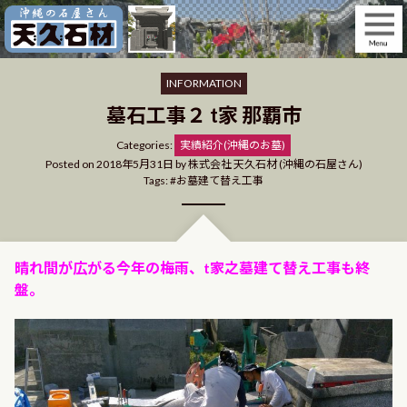
Skip
to
content
INFORMATION
墓石工事２ t家 那覇市
Categories
Categories:
実績紹介(沖縄のお墓)
Posted on
2018年5月31日
by
株式会社 天久石材 (沖縄の石屋さん)
Tags:
お墓建て替え工事
晴れ間が広がる今年の梅雨、t家之墓建て替え工事も終
盤。