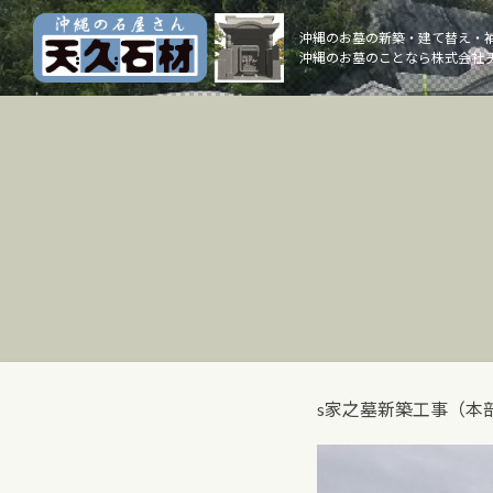
Skip
to
沖縄のお墓の新築・建て替え・
沖縄のお墓のことなら株式会社 
content
s家之墓新築工事（本