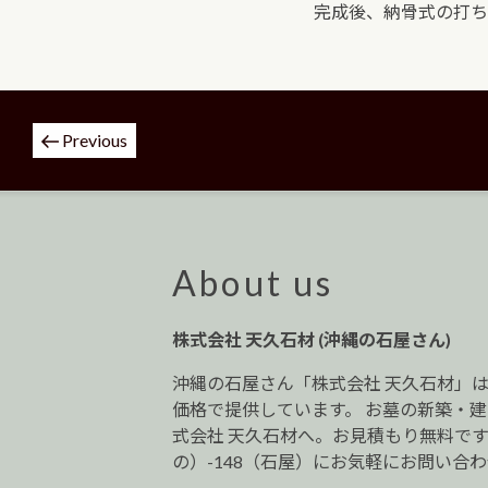
完成後、納骨式の打ち
投
Previous
稿
ナ
ビ
ゲ
ー
About us
シ
ョ
株式会社 天久石材 (沖縄の石屋さん)
ン
沖縄の石屋さん「株式会社 天久石材」
価格で提供しています。 お墓の新築・
式会社 天久石材へ。お見積もり無料です。0
の）-148（石屋）にお気軽にお問い合