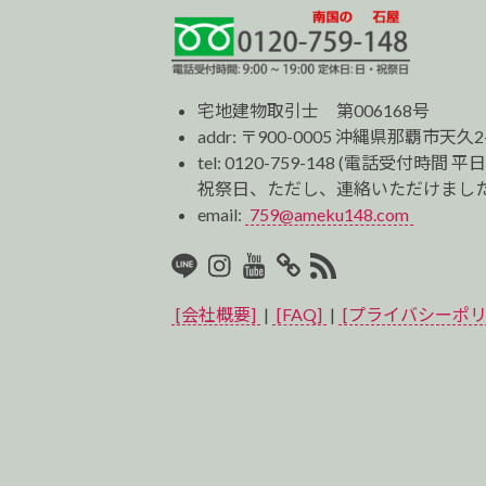
宅地建物取引士 第006168号
addr: 〒900-0005 沖縄県那覇市天久2
tel:
0120-759-148
(電話受付時間 平日
祝祭日、ただし、連絡いただけました
email:
759@ameku148.com
LINE
Instagram
Youtube
マ
RSS2
イ
[会社概要]
|
[FAQ]
|
[プライバシーポリ
ベ
ス
ト
プ