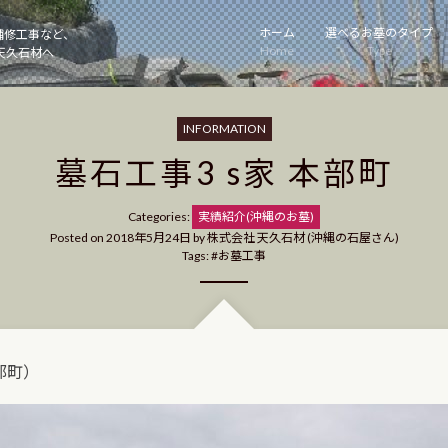
ホーム
選べるお墓のタイプ
補修工事など、
Home
Type
天久石材へ
INFORMATION
墓石工事3 s家 本部町
Categories
Categories:
実績紹介(沖縄のお墓)
Posted on
2018年5月24日
by
株式会社 天久石材 (沖縄の石屋さん)
Tags:
お墓工事
部町）