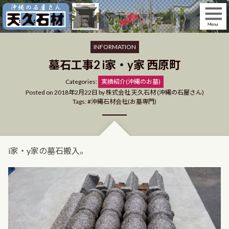
Skip
to
content
INFORMATION
墓石工事2 i家・y家 西原町
Categories
Categories:
実績紹介(沖縄のお墓)
Posted on
2018年2月22日
by
株式会社 天久石材 (沖縄の石屋さん)
Tags:
沖縄石材会社(お墓専門)
i家・y家の墓石搬入。