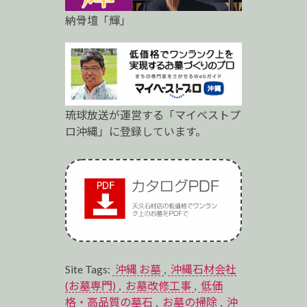
納骨壇「輝」
琉球放送が運営する「マイベストプ
ロ沖縄」に登録しています。
Site Tags:
沖縄 お墓
,
沖縄石材会社
(お墓専門)
,
お墓改修工事
,
低価
格・高品質の墓石
,
お墓の掃除
,
沖