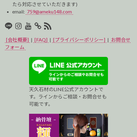
たら対応させていただきます)
email:
759@ameku148.com
LINE
Instagram
Youtube
マ
RSS2
イ
[会社概要]
|
[FAQ]
|
[プライバシーポリシー]
|
お問合せ
ベ
フォーム
ス
ト
プ
天久石材のLINE公式アカウントで
ロ
す。ラインからご相談・お問合せも
可能です。