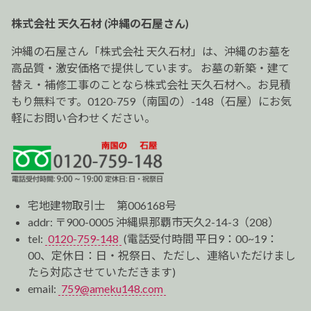
ー
株式会社 天久石材 (沖縄の石屋さん)
シ
ョ
沖縄の石屋さん「株式会社 天久石材」は、沖縄のお墓を
ン
高品質・激安価格で提供しています。 お墓の新築・建て
替え・補修工事のことなら株式会社 天久石材へ。お見積
もり無料です。0120-759（南国の）-148（石屋）にお気
軽にお問い合わせください。
宅地建物取引士 第006168号
addr: 〒900-0005 沖縄県那覇市天久2-14-3（208）
tel:
0120-759-148
(電話受付時間 平日9：00~19：
00、定休日：日・祝祭日、ただし、連絡いただけまし
たら対応させていただきます)
email:
759@ameku148.com