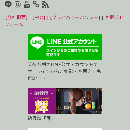
LINE
Instagram
Youtube
マ
RSS2
イ
[会社概要]
|
[FAQ]
|
[プライバシーポリシー]
|
お問合せ
ベ
フォーム
ス
ト
プ
天久石材のLINE公式アカウントで
ロ
す。ラインからご相談・お問合せも
可能です。
納骨壇「輝」