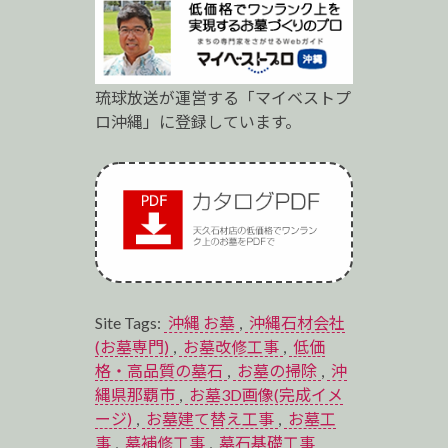
琉球放送が運営する「マイベストプ
ロ沖縄」に登録しています。
Site Tags:
沖縄 お墓
,
沖縄石材会社
(お墓専門)
,
お墓改修工事
,
低価
格・高品質の墓石
,
お墓の掃除
,
沖
縄県那覇市
,
お墓3D画像(完成イメ
ージ)
,
お墓建て替え工事
,
お墓工
事
,
墓補修工事
,
墓石基礎工事