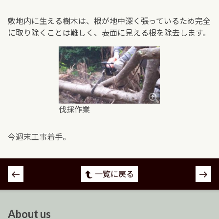
敷地内に生える樹木は、根が地中深く張っているため完全
に取り除くことは難しく、表面に見える根を除去します。
伐採作業
今週末工事着手。
投
一覧に戻る
稿
ナ
ビ
About us
ゲ