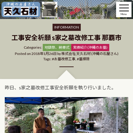
Skip
to
content
INFORMATION
工事安全祈願 s家之墓改修工事 那覇市
Categories
Categories:
地鎮祭、納骨式
実績紹介(沖縄のお墓)
Posted on
2018年1月26日
by
株式会社 天久石材 (沖縄の石屋さん)
Tags:
お墓改修工事
,
墓掃除
昨日、s家之墓改修工事安全祈願を執り行いました。