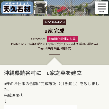
Skip
to
content
INFORMATION
u家 完成
Categories
Categories:
実績紹介(沖縄のお墓)
Posted on
2014年11月12日
by
株式会社 天久石材 (沖縄の石屋さん)
Tags:
沖縄 お墓
,
納骨式
沖縄県読谷村に u家之墓を建立
u様のお仕事の合間に完成確認（引き渡し）を致しまし
た。
完成画像①
↓