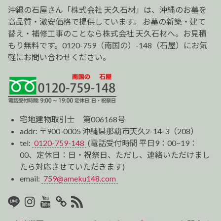
ョ
沖縄の石屋さん「株式会社 天久石材」は、沖縄のお墓を
ン
高品質・激安価格で提供しています。 お墓の新築・建て
替え・補修工事のことなら株式会社 天久石材へ。お見積
もり無料です。0120-759（南国の）-148（石屋）にお気
軽にお問い合わせください。
宅地建物取引士 第006168号
addr: 〒900-0005 沖縄県那覇市天久2-14-3（208）
tel:
0120-759-148
(電話受付時間 平日9：00~19：
00、定休日：日・祝祭日、ただし、連絡いただけまし
たら対応させていただきます)
email:
759@ameku148.com
LINE
Instagram
Youtube
マ
RSS2
イ