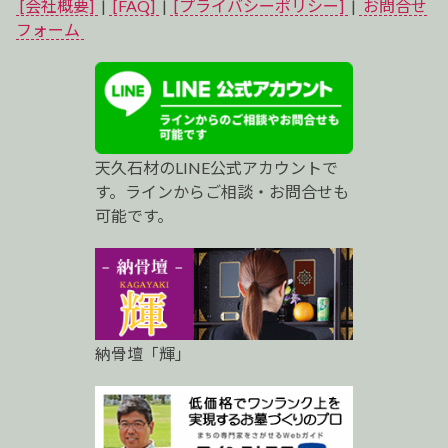
[会社概要]
|
[FAQ]
|
[プライバシーポリシー]
|
お問合せ
ベ
フォーム
ス
ト
プ
天久石材のLINE公式アカウントで
ロ
す。ラインからご相談・お問合せも
可能です。
納骨壇「輝」