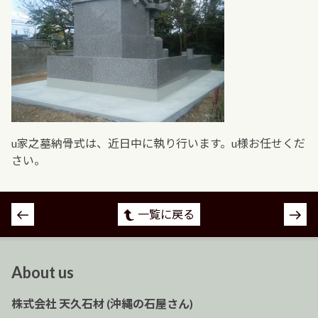
u家之墓納骨式は、近日中に執り行います。u様お任せくだ
さい。
投
一覧に戻る
稿
ナ
ビ
About us
ゲ
ー
株式会社 天久石材 (沖縄の石屋さん)
シ