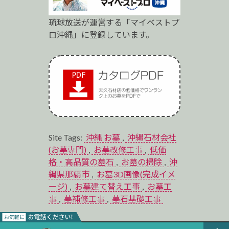
琉球放送が運営する「マイベストプ
ロ沖縄」に登録しています。
Site Tags:
沖縄 お墓
,
沖縄石材会社
(お墓専門)
,
お墓改修工事
,
低価
格・高品質の墓石
,
お墓の掃除
,
沖
縄県那覇市
,
お墓3D画像(完成イメ
ージ)
,
お墓建て替え工事
,
お墓工
事
,
墓補修工事
,
墓石基礎工事