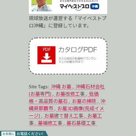
琉球放送が運営する「マイベストプ
ロ沖縄」に登録しています。
Site Tags:
沖縄 お墓
,
沖縄石材会社
(お墓専門)
,
お墓改修工事
,
低価
格・高品質の墓石
,
お墓の掃除
,
沖
縄県那覇市
,
お墓3D画像(完成イメ
ージ)
,
お墓建て替え工事
,
お墓工
事
,
墓補修工事
,
墓石基礎工事