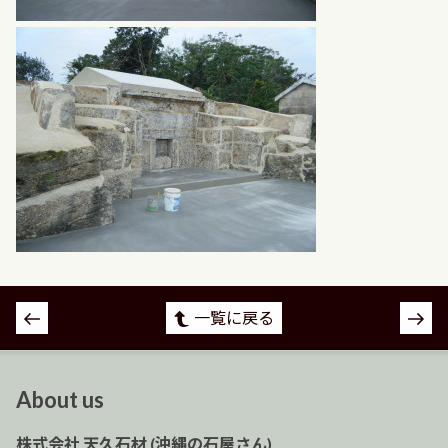
投
一覧に戻る
稿
ナ
ビ
About us
ゲ
ー
株式会社 天久石材 (沖縄の石屋さん)