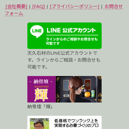
イ
[会社概要]
|
[FAQ]
|
[プライバシーポリシー]
|
お問合せ
ベ
フォーム
ス
ト
プ
天久石材のLINE公式アカウントで
ロ
す。ラインからご相談・お問合せも
可能です。
納骨壇「輝」