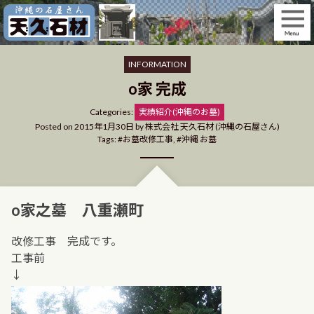
Skip
to
content
INFORMATION
o家 完成
Categories
Categories:
実績紹介(沖縄のお墓)
Posted on
2015年1月30日
by
株式会社 天久石材 (沖縄の石屋さん)
Tags:
お墓改修工事
,
沖縄 お墓
o家之墓 八重瀬町
改修工事 完成です。
工事前
↓