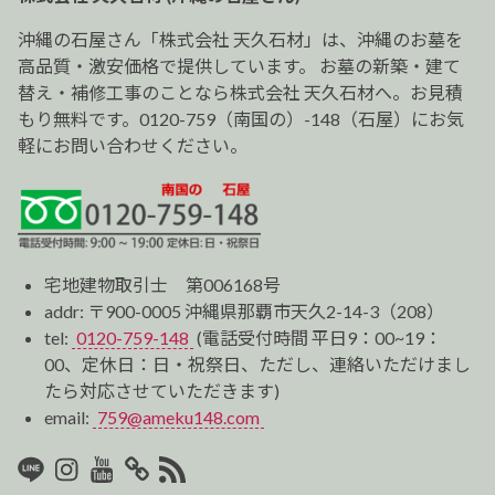
シ
ョ
沖縄の石屋さん「株式会社 天久石材」は、沖縄のお墓を
ン
高品質・激安価格で提供しています。 お墓の新築・建て
替え・補修工事のことなら株式会社 天久石材へ。お見積
もり無料です。0120-759（南国の）-148（石屋）にお気
軽にお問い合わせください。
宅地建物取引士 第006168号
addr: 〒900-0005 沖縄県那覇市天久2-14-3（208）
tel:
0120-759-148
(電話受付時間 平日9：00~19：
00、定休日：日・祝祭日、ただし、連絡いただけまし
たら対応させていただきます)
email:
759@ameku148.com
LINE
Instagram
Youtube
マ
RSS2