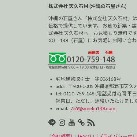
ョ
株式会社 天久石材 (沖縄の石屋さん)
ン
沖縄の石屋さん「株式会社 天久石材」
価格で提供しています。 お墓の新築・
式会社 天久石材へ。お見積もり無料です。0
の）-148（石屋）にお気軽にお問い合
宅地建物取引士 第006168号
addr: 〒900-0005 沖縄県那覇市天久2
tel:
0120-759-148
(電話受付時間 平日
祝祭日、ただし、連絡いただけました
email:
759@ameku148.com
LINE
Instagram
Youtube
マ
RSS2
イ
[会社概要]
|
[FAQ]
|
[プライバシーポリ