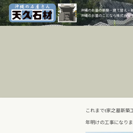
Skip
to
沖縄のお墓の新築・建て替え・
沖縄のお墓のことなら株式会社 
content
これまでt家之墓新築
年明けの工事になりま