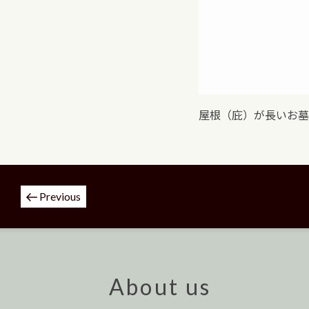
屋根（庇）が長いお墓
投
Previous
稿
ナ
ビ
ゲ
ー
About us
シ