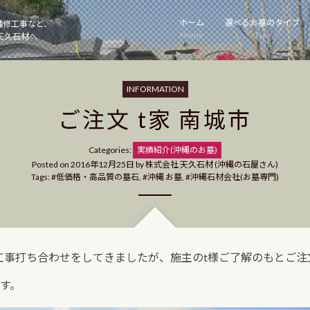
ホーム
選べるお墓のタイプ
補修工事など、
Home
Type
天久石材へ
INFORMATION
ご注文 t家 南城市
Categories
Categories:
実績紹介(沖縄のお墓)
Posted on
2016年12月25日
by
株式会社 天久石材 (沖縄の石屋さん)
Tags:
低価格・高品質の墓石
,
沖縄 お墓
,
沖縄石材会社(お墓専門)
工事打ち合わせをしてきましたが、施主のt様ご了解のもとご注
す。