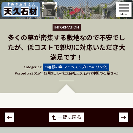
Skip
to
content
INFORMATION
多くの墓が密集する敷地なので不安でし
たが、低コストで親切に対応いただき大
満足です！
Categories
Categories:
お客様の声(マイベストプロへのリンク)
Posted on
2016年12月3日
by
株式会社 天久石材 (沖縄の石屋さん)
投
一覧に戻る
稿
ナ