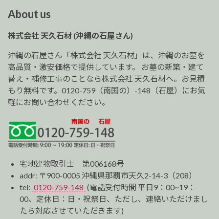
ビ
About us
ゲ
ー
株式会社 天久石材 (沖縄の石屋さん)
シ
ョ
沖縄の石屋さん「株式会社 天久石材」は、沖縄のお墓を
ン
高品質・激安価格で提供しています。 お墓の新築・建て
替え・補修工事のことなら株式会社 天久石材へ。お見積
もり無料です。0120-759（南国の）-148（石屋）にお気
軽にお問い合わせください。
宅地建物取引士 第006168号
addr: 〒900-0005 沖縄県那覇市天久2-14-3（208）
tel:
0120-759-148
(電話受付時間 平日9：00~19：
00、定休日：日・祝祭日、ただし、連絡いただけまし
たら対応させていただきます)