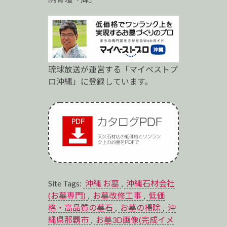
琉球放送が運営する「マイベストプ
ロ沖縄」に登録しています。
Site Tags:
沖縄 お墓
,
沖縄石材会社
(お墓専門)
,
お墓改修工事
,
低価
格・高品質の墓石
,
お墓の掃除
,
沖
縄県那覇市
,
お墓3D画像(完成イメ