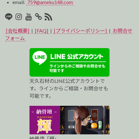
email:
759@ameku148.com
LINE
Instagram
Youtube
マ
RSS2
イ
[会社概要]
|
[FAQ]
|
[プライバシーポリシー]
|
お問合せ
ベ
フォーム
ス
ト
プ
天久石材のLINE公式アカウントで
ロ
す。ラインからご相談・お問合せも
可能です。
納骨壇「輝」