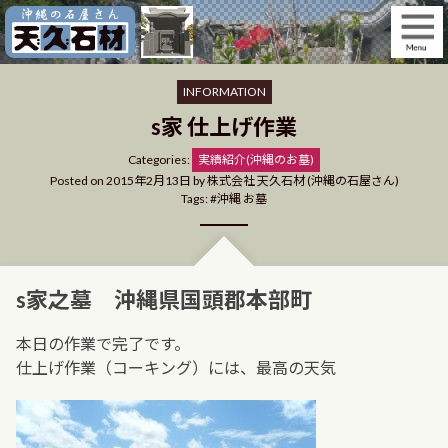
Skip
to
content
INFORMATION
s家 仕上げ作業
Categories
Categories:
実績紹介(沖縄のお墓)
Posted on
2015年2月13日
by
株式会社 天久石材 (沖縄の石屋さん)
Tags:
沖縄 お墓
s家之墓 沖縄県国頭郡本部町
本日の作業で完了です。
仕上げ作業（コーキング）には、最高の天気