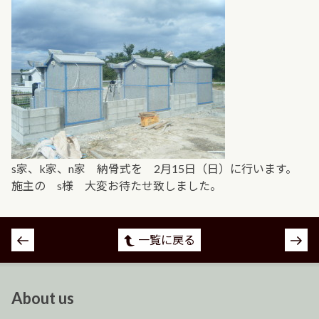
s家、k家、n家 納骨式を 2月15日（日）に行います。
施主の s様 大変お待たせ致しました。
投
一覧に戻る
稿
ナ
ビ
About us
ゲ