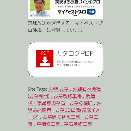
琉球放送が運営する「マイベストプ
ロ沖縄」に登録しています。
Site Tags:
沖縄 お墓
,
沖縄石材会社
(お墓専門)
,
お墓改修工事
,
低価
格・高品質の墓石
,
お墓の掃除
,
沖
縄県那覇市
,
お墓3D画像(完成イメ
ージ)
,
お墓建て替え工事
,
お墓工
事
,
墓補修工事
,
墓石基礎工事