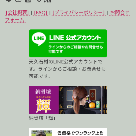
イ
[会社概要]
|
[FAQ]
|
[プライバシーポリシー]
|
お問合せ
ベ
フォーム
ス
ト
プ
天久石材のLINE公式アカウントで
ロ
す。ラインからご相談・お問合せも
可能です。
納骨壇「輝」