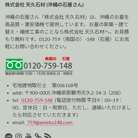
ー
株式会社 天久石材 (沖縄の石屋さん)
シ
ョ
沖縄の石屋さん「株式会社 天久石材」は、沖縄のお墓を
ン
高品質・激安価格で提供しています。 お墓の新築・建て
替え・補修工事のことなら株式会社 天久石材へ。お見積
もり無料です。0120-759（南国の）-148（石屋）にお気
軽にお問い合わせください。
宅地建物取引士 第006168号
addr: 〒900-0005 沖縄県那覇市天久2-14-3（208）
tel:
0120-759-148
(電話受付時間 平日9：00~19：
00、定休日：日・祝祭日、ただし、連絡いただけまし
たら対応させていただきます)
email:
759@ameku148.com
LINE
Instagram
Youtube
マ
RSS2