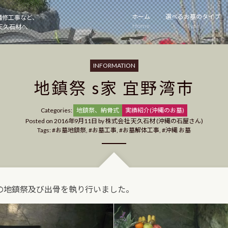
ホーム
選べるお墓のタイプ
補修工事など、
Home
Type
天久石材へ
INFORMATION
地鎮祭 s家 宜野湾市
Categories
Categories:
地鎮祭、納骨式
実績紹介(沖縄のお墓)
Posted on
2016年9月11日
by
株式会社 天久石材 (沖縄の石屋さん)
Tags:
お墓地鎮祭
,
お墓工事
,
お墓解体工事
,
沖縄 お墓
の地鎮祭及び出骨を執り行いました。