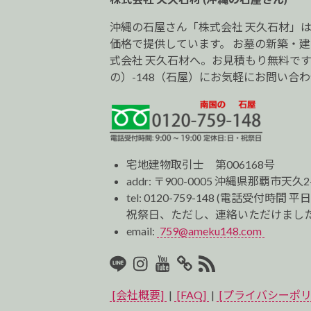
ン
沖縄の石屋さん「株式会社 天久石材」
価格で提供しています。 お墓の新築・
式会社 天久石材へ。お見積もり無料です。0
の）-148（石屋）にお気軽にお問い合
宅地建物取引士 第006168号
addr: 〒900-0005 沖縄県那覇市天久2
tel:
0120-759-148
(電話受付時間 平日
祝祭日、ただし、連絡いただけました
email:
759@ameku148.com
LINE
Instagram
Youtube
マ
RSS2
イ
[会社概要]
|
[FAQ]
|
[プライバシーポリ