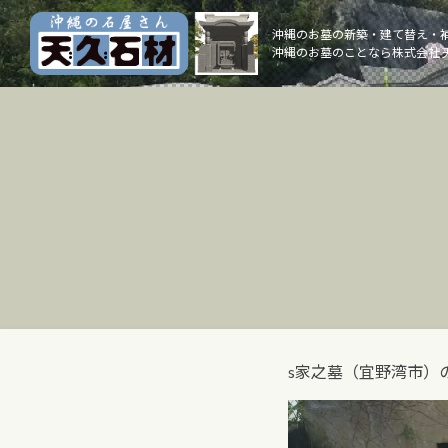
Skip
to
沖縄のお墓の新築・建て替え・
沖縄のお墓のことなら株式会社 
content
s家之墓（宜野湾市）