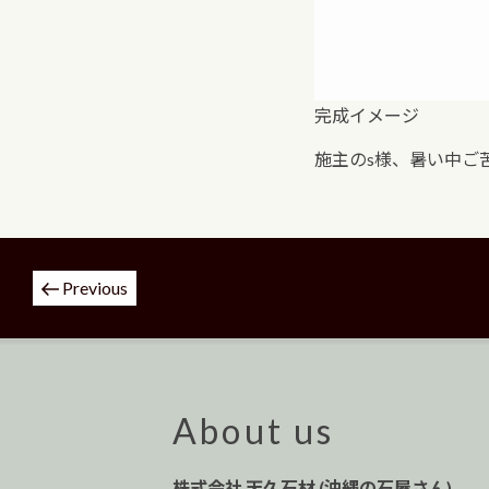
完成イメージ
施主のs様、暑い中ご
投
Previous
稿
ナ
ビ
ゲ
ー
About us
シ
ョ
株式会社 天久石材 (沖縄の石屋さん)