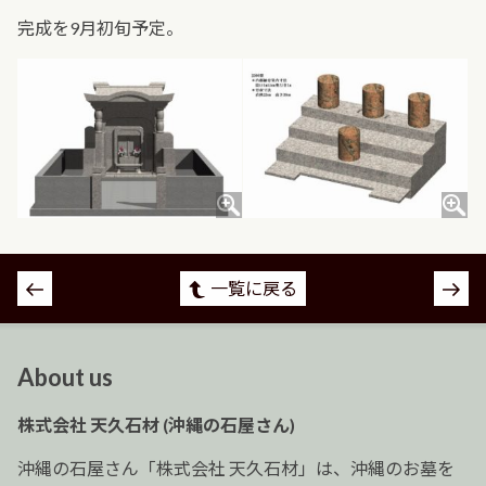
完成を9月初旬予定。
投
一覧に戻る
稿
ナ
ビ
About us
ゲ
ー
株式会社 天久石材 (沖縄の石屋さん)
シ
ョ
沖縄の石屋さん「株式会社 天久石材」は、沖縄のお墓を