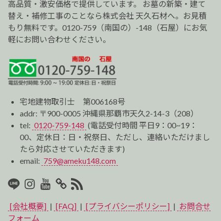
ン
高品質・激安価格で提供しています。 お墓の新築・建て
替え・補修工事のことなら株式会社 天久石材へ。お見積
もり無料です。0120-759（南国の）-148（石屋）にお気
軽にお問い合わせください。
宅地建物取引士 第006168号
addr: 〒900-0005 沖縄県那覇市天久2-14-3（208）
tel:
0120-759-148
(電話受付時間 平日9：00~19：
00、定休日：日・祝祭日、ただし、連絡いただけまし
たら対応させていただきます)
email:
759@ameku148.com
LINE
Instagram
Youtube
マ
RSS2
イ
[会社概要]
|
[FAQ]
|
[プライバシーポリシー]
|
お問合せ
ベ
フォーム