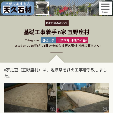
Skip
to
content
INFORMATION
基礎工事着手 n家 宜野座村
Categories
Categories:
基礎工事
実績紹介(沖縄のお墓)
Posted on
2016年8月21日
by
株式会社 天久石材 (沖縄の石屋さん)
n家之墓（宜野座村）は、地鎮祭を終え工事着手致しまし
た。