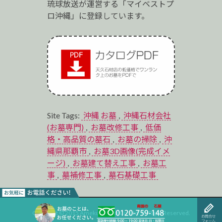
琉球放送が運営する「マイベストプ
ロ沖縄」に登録しています。
Site Tags:
沖縄 お墓
,
沖縄石材会社
(お墓専門)
,
お墓改修工事
,
低価
格・高品質の墓石
,
お墓の掃除
,
沖
縄県那覇市
,
お墓3D画像(完成イメ
ージ)
,
お墓建て替え工事
,
お墓工
事
,
墓補修工事
,
墓石基礎工事
Copyright © 2015 Ameku Sekizai Co.,Ltd. All Right Reserved.