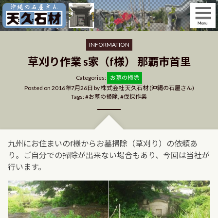
Skip
to
content
INFORMATION
草刈り作業 s家（f様） 那覇市首里
Categories
Categories:
お墓の掃除
Posted on
2016年7月26日
by
株式会社 天久石材 (沖縄の石屋さん)
Tags:
お墓の掃除
,
伐採作業
九州にお住まいのf様からお墓掃除（草刈り）の依頼あ
り。ご自分での掃除が出来ない場合もあり、今回は当社が
行います。