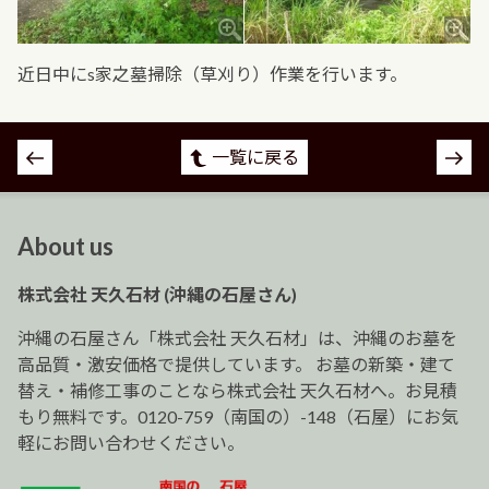
近日中にs家之墓掃除（草刈り）作業を行います。
投
一覧に戻る
稿
ナ
ビ
About us
ゲ
ー
株式会社 天久石材 (沖縄の石屋さん)
シ
ョ
沖縄の石屋さん「株式会社 天久石材」は、沖縄のお墓を
ン
高品質・激安価格で提供しています。 お墓の新築・建て
替え・補修工事のことなら株式会社 天久石材へ。お見積
もり無料です。0120-759（南国の）-148（石屋）にお気
軽にお問い合わせください。