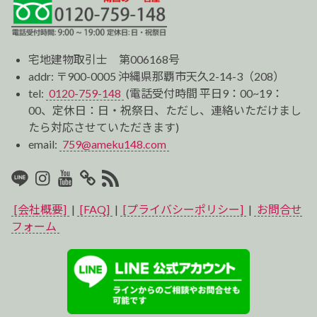
宅地建物取引士 第006168号
addr: 〒900-0005 沖縄県那覇市天久2-14-3（208）
tel:
0120-759-148
(電話受付時間 平日9：00~19：
00、定休日：日・祝祭日、ただし、連絡いただけまし
たら対応させていただきます)
email:
759@ameku148.com
LINE
Instagram
Youtube
マ
RSS2
イ
[会社概要]
|
[FAQ]
|
[プライバシーポリシー]
|
お問合せ
ベ
フォーム
ス
ト
プ