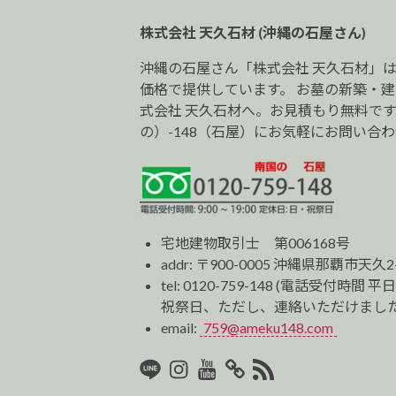
ョ
株式会社 天久石材 (沖縄の石屋さん)
ン
沖縄の石屋さん「株式会社 天久石材」
価格で提供しています。 お墓の新築・
式会社 天久石材へ。お見積もり無料です。0
の）-148（石屋）にお気軽にお問い合
宅地建物取引士 第006168号
addr: 〒900-0005 沖縄県那覇市天久2
tel:
0120-759-148
(電話受付時間 平日
祝祭日、ただし、連絡いただけました
email:
759@ameku148.com
LINE
Instagram
Youtube
マ
RSS2