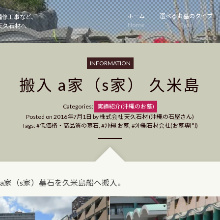
ホーム
選べるお墓のタイプ
補修工事など、
Home
Type
天久石材へ
INFORMATION
搬入 a家（s家） 久米島
Categories
Categories:
実績紹介(沖縄のお墓)
Posted on
2016年7月1日
by
株式会社 天久石材 (沖縄の石屋さん)
Tags:
低価格・高品質の墓石
,
沖縄 お墓
,
沖縄石材会社(お墓専門)
a家（s家）墓石を久米島船へ搬入。