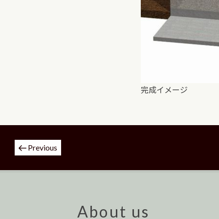
完成イメージ
投
Previous
稿
ナ
ビ
ゲ
ー
About us
シ