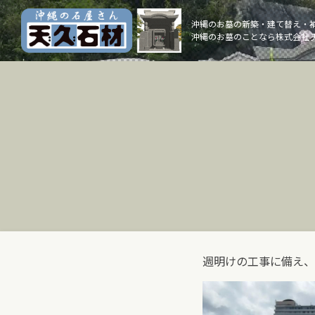
Skip
to
沖縄のお墓の新築・建て替え・
沖縄のお墓のことなら株式会社 
content
週明けの工事に備え、