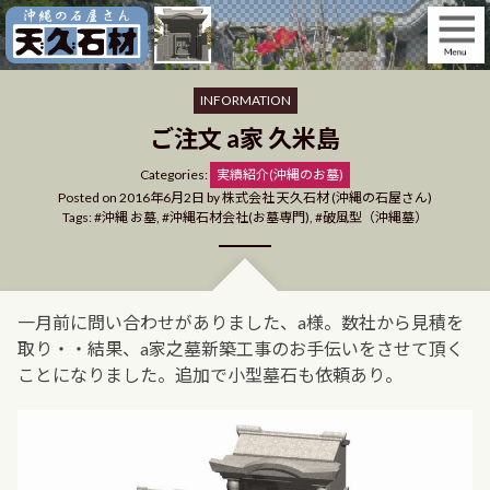
Skip
to
content
INFORMATION
ご注文 a家 久米島
Categories
Categories:
実績紹介(沖縄のお墓)
Posted on
2016年6月2日
by
株式会社 天久石材 (沖縄の石屋さん)
Tags:
沖縄 お墓
,
沖縄石材会社(お墓専門)
,
破風型（沖縄墓）
一月前に問い合わせがありました、a様。数社から見積を
取り・・結果、a家之墓新築工事のお手伝いをさせて頂く
ことになりました。追加で小型墓石も依頼あり。