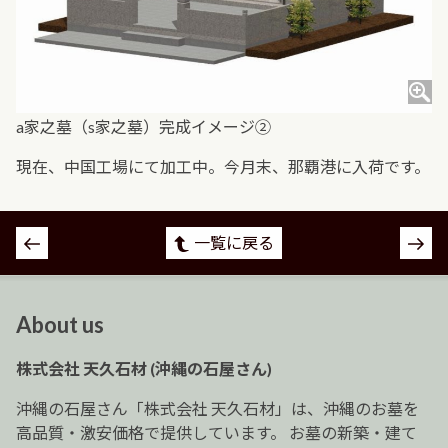
a家之墓（s家之墓）完成イメージ②
現在、中国工場にて加工中。今月末、那覇港に入荷です。
投
一覧に戻る
稿
ナ
ビ
About us
ゲ
ー
株式会社 天久石材 (沖縄の石屋さん)
シ
ョ
沖縄の石屋さん「株式会社 天久石材」は、沖縄のお墓を
ン
高品質・激安価格で提供しています。 お墓の新築・建て