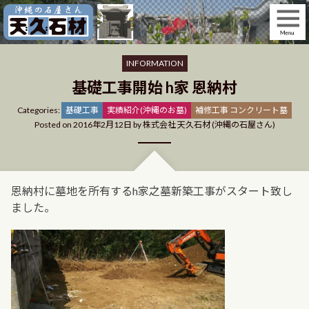
Skip
to
content
INFORMATION
基礎工事開始 h家 恩納村
Categories
Categories:
基礎工事
実績紹介(沖縄のお墓)
補修工事 コンクリート墓
Posted on
2016年2月12日
by
株式会社 天久石材 (沖縄の石屋さん)
恩納村に墓地を所有するh家之墓新築工事がスタート致し
ました。