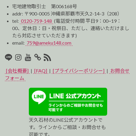
宅地建物取引士 第006168号
addr: 〒900-0005 沖縄県那覇市天久2-14-3（208）
tel:
0120-759-148
(電話受付時間 平日9：00~19：
00、定休日：日・祝祭日、ただし、連絡いただけまし
たら対応させていただきます)
email:
759@ameku148.com
LINE
Instagram
Youtube
マ
RSS2
イ
[会社概要]
|
[FAQ]
|
[プライバシーポリシー]
|
お問合せ
ベ
フォーム
ス
ト
プ
天久石材のLINE公式アカウントで
ロ
す。ラインからご相談・お問合せも
可能です。