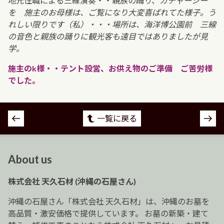
地元住職による三線演奏・・親族の踊り、
カチャーシー
を 施主のお母様は、ご覧になり大変喜ばれてた様子。う
れしい限りです（私）・・・場所は、海洋博公園前 三線
の音色と親族の踊りに観光客も遠目ではありましたが見
学。
施主のk様・・テント設営、お供え物のご準備 ご苦労様
でした。
投
一覧に戻る
稿
ナ
ビ
About us
ゲ
ー
株式会社 天久石材 (沖縄の石屋さん)
シ
ョ
沖縄の石屋さん「株式会社 天久石材」は、沖縄のお墓を
ン
高品質・激安価格で提供しています。 お墓の新築・建て