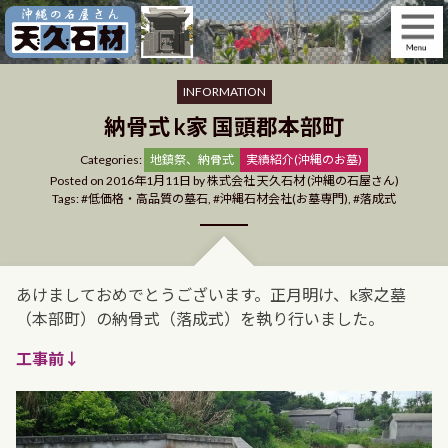
Skip
to
content
INFORMATION
納骨式 k家 国頭郡本部町
Categories
Categories:
地鎮祭、納骨式
実績紹介(沖縄のお墓)
Posted on
2016年1月11日
by
株式会社 天久石材 (沖縄の石屋さん)
Tags:
低価格・高品質の墓石
,
沖縄石材会社(お墓専門)
,
落成式
あけましておめでとうございます。正月明け、k家之墓
（本部町）の納骨式（落成式）を執り行いました。
工事前↓