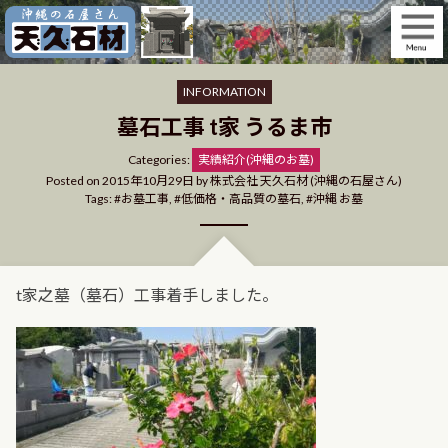
Skip
to
content
INFORMATION
墓石工事 t家 うるま市
Categories
Categories:
実績紹介(沖縄のお墓)
Posted on
2015年10月29日
by
株式会社 天久石材 (沖縄の石屋さん)
Tags:
お墓工事
,
低価格・高品質の墓石
,
沖縄 お墓
t家之墓（墓石）工事着手しました。