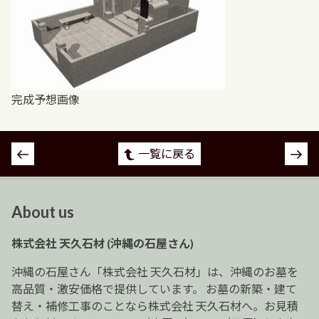
完成予想画像
投
一覧に戻る
稿
ナ
ビ
About us
ゲ
ー
株式会社 天久石材 (沖縄の石屋さん)
シ
ョ
沖縄の石屋さん「株式会社 天久石材」は、沖縄のお墓を
ン
高品質・激安価格で提供しています。 お墓の新築・建て
替え・補修工事のことなら株式会社 天久石材へ。お見積