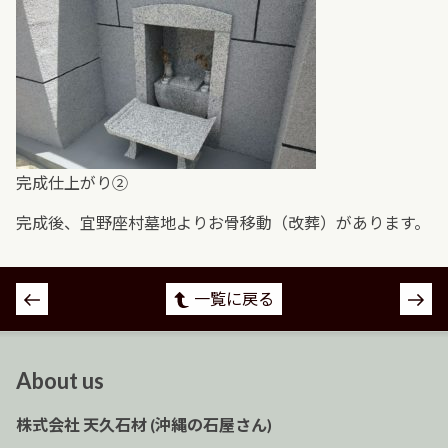
完成仕上がり②
完成後、宜野座村墓地よりお骨移動（改葬）があります。
投
一覧に戻る
稿
ナ
ビ
About us
ゲ
ー
株式会社 天久石材 (沖縄の石屋さん)
シ