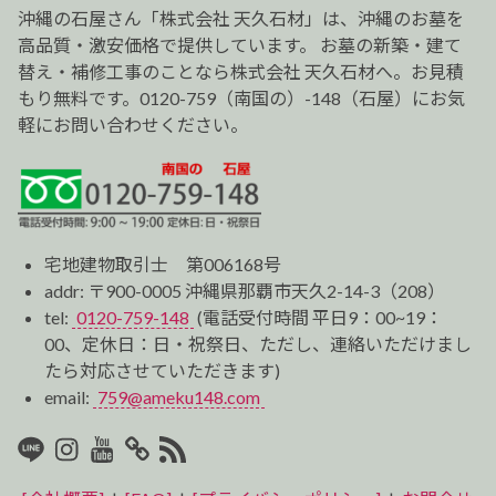
ョ
沖縄の石屋さん「株式会社 天久石材」は、沖縄のお墓を
ン
高品質・激安価格で提供しています。 お墓の新築・建て
替え・補修工事のことなら株式会社 天久石材へ。お見積
もり無料です。0120-759（南国の）-148（石屋）にお気
軽にお問い合わせください。
宅地建物取引士 第006168号
addr: 〒900-0005 沖縄県那覇市天久2-14-3（208）
tel:
0120-759-148
(電話受付時間 平日9：00~19：
00、定休日：日・祝祭日、ただし、連絡いただけまし
たら対応させていただきます)
email:
759@ameku148.com
LINE
Instagram
Youtube
マ
RSS2
イ