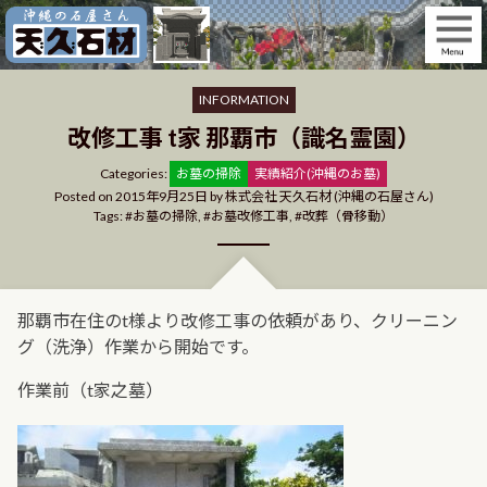
Skip
to
content
INFORMATION
改修工事 t家 那覇市（識名霊園）
Categories
Categories:
お墓の掃除
実績紹介(沖縄のお墓)
Posted on
2015年9月25日
by
株式会社 天久石材 (沖縄の石屋さん)
Tags:
お墓の掃除
,
お墓改修工事
,
改葬（骨移動）
那覇市在住のt様より改修工事の依頼があり、クリーニン
グ（洗浄）作業から開始です。
作業前（t家之墓）