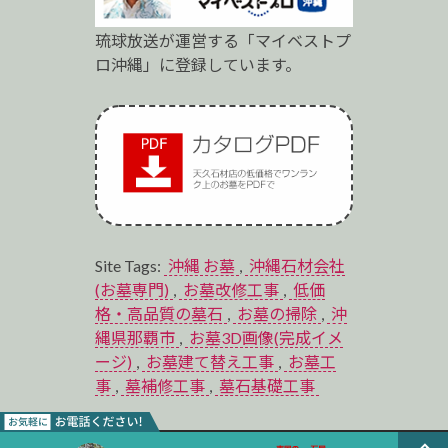
琉球放送が運営する「マイベストプ
ロ沖縄」に登録しています。
Site Tags:
沖縄 お墓
,
沖縄石材会社
(お墓専門)
,
お墓改修工事
,
低価
格・高品質の墓石
,
お墓の掃除
,
沖
縄県那覇市
,
お墓3D画像(完成イメ
ージ)
,
お墓建て替え工事
,
お墓工
事
,
墓補修工事
,
墓石基礎工事