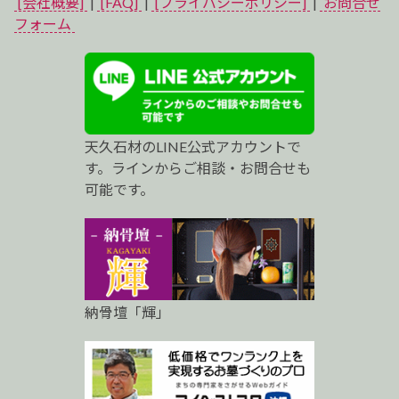
[会社概要]
|
[FAQ]
|
[プライバシーポリシー]
|
お問合せ
ベ
フォーム
ス
ト
プ
天久石材のLINE公式アカウントで
ロ
す。ラインからご相談・お問合せも
可能です。
納骨壇「輝」