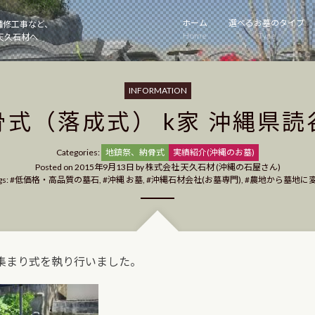
ホーム
選べるお墓のタイプ
補修工事など、
Home
Type
天久石材へ
INFORMATION
骨式（落成式） k家 沖縄県読
Categories
Categories:
地鎮祭、納骨式
実績紹介(沖縄のお墓)
Posted on
2015年9月13日
by
株式会社 天久石材 (沖縄の石屋さん)
gs:
低価格・高品質の墓石
,
沖縄 お墓
,
沖縄石材会社(お墓専門)
,
農地から墓地に
集まり式を執り行いました。