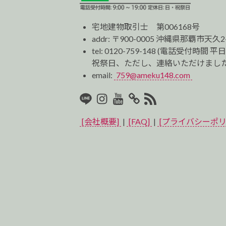
宅地建物取引士 第006168号
addr: 〒900-0005 沖縄県那覇市天久2
tel:
0120-759-148
(電話受付時間 平日
祝祭日、ただし、連絡いただけました
email:
759@ameku148.com
LINE
Instagram
Youtube
マ
RSS2
イ
[会社概要]
|
[FAQ]
|
[プライバシーポリ
ベ
ス
ト
プ
ロ