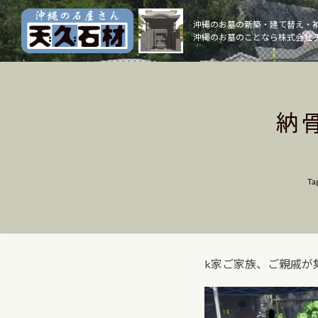
Skip
to
沖縄のお墓の新築・建て替え・
沖縄のお墓のことなら株式会社 
content
納
Ta
k家ご家族、ご親戚が