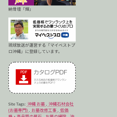
納骨壇「輝」
琉球放送が運営する「マイベストプ
ロ沖縄」に登録しています。
Site Tags:
沖縄 お墓
,
沖縄石材会社
(お墓専門)
,
お墓改修工事
,
低価
格・高品質の墓石
,
お墓の掃除
,
沖