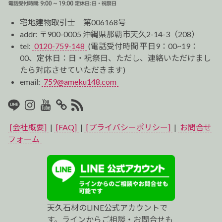
宅地建物取引士 第006168号
addr: 〒900-0005 沖縄県那覇市天久2-14-3（208）
tel:
0120-759-148
(電話受付時間 平日9：00~19：
00、定休日：日・祝祭日、ただし、連絡いただけまし
たら対応させていただきます)
email:
759@ameku148.com
LINE
Instagram
Youtube
マ
RSS2
イ
[会社概要]
|
[FAQ]
|
[プライバシーポリシー]
|
お問合せ
ベ
フォーム
ス
ト
プ
天久石材のLINE公式アカウントで
ロ
す。ラインからご相談・お問合せも