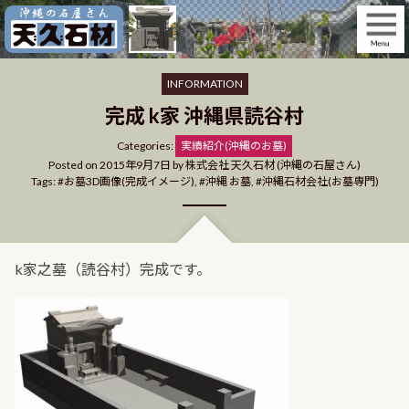
Skip
to
content
INFORMATION
完成 k家 沖縄県読谷村
Categories
Categories:
実績紹介(沖縄のお墓)
Posted on
2015年9月7日
by
株式会社 天久石材 (沖縄の石屋さん)
Tags:
お墓3D画像(完成イメージ)
,
沖縄 お墓
,
沖縄石材会社(お墓専門)
k家之墓（読谷村）完成です。