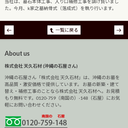
当社は、墓石本体工事、入り口補修工事を請け負いまし
た。今月、k家之墓納骨式（落成式）を執り行います。
投
一覧に戻る
稿
ナ
ビ
About us
ゲ
ー
株式会社 天久石材 (沖縄の石屋さん)
シ
ョ
沖縄の石屋さん「株式会社 天久石材」は、沖縄のお墓を
ン
高品質・激安価格で提供しています。 お墓の新築・建て
替え・補修工事のことなら株式会社 天久石材へ。お見積
もり無料です。0120-759（南国の）-148（石屋）にお気
軽にお問い合わせください。