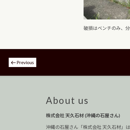
破損はベンチのみ、分
投
Previous
稿
ナ
ビ
ゲ
ー
About us
シ
ョ
株式会社 天久石材 (沖縄の石屋さん)
ン
沖縄の石屋さん「株式会社 天久石材」