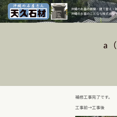
Skip
to
沖縄のお墓の新築・建て替え・
沖縄のお墓のことなら株式会社 
content
a
補修工事完了です。
工事前→工事後