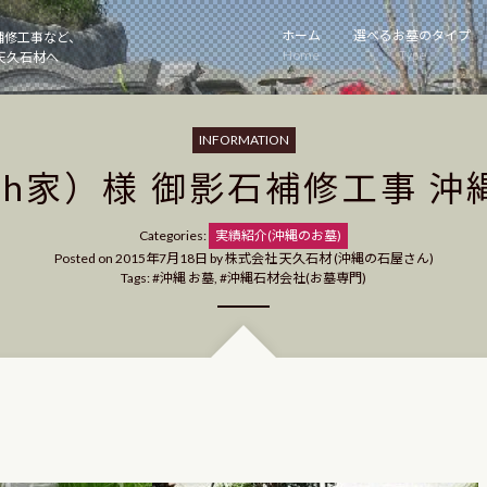
ホーム
選べるお墓のタイプ
補修工事など、
Home
Type
天久石材へ
INFORMATION
（h家）様 御影石補修工事 沖
Categories
Categories:
実績紹介(沖縄のお墓)
Posted on
2015年7月18日
by
株式会社 天久石材 (沖縄の石屋さん)
Tags:
沖縄 お墓
,
沖縄石材会社(お墓専門)