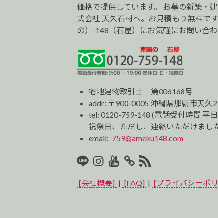
価格で提供しています。 お墓の新築・
式会社 天久石材へ。お見積もり無料です。0
の）-148（石屋）にお気軽にお問い合
宅地建物取引士 第006168号
addr: 〒900-0005 沖縄県那覇市天久2
tel:
0120-759-148
(電話受付時間 平日
祝祭日、ただし、連絡いただけました
email:
759@ameku148.com
LINE
Instagram
Youtube
マ
RSS2
イ
[会社概要]
|
[FAQ]
|
[プライバシーポリ
ベ
ス