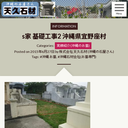
Skip
to
content
INFORMATION
s家 基礎工事2 沖縄県宜野座村
Categories
Categories:
実績紹介(沖縄のお墓)
Posted on
2015年6月27日
by
株式会社 天久石材 (沖縄の石屋さん)
Tags:
沖縄 お墓
,
沖縄石材会社(お墓専門)