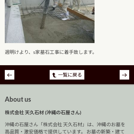
週明けより、s家墓石工事に着手致します。
投
一覧に戻る
稿
ナ
ビ
About us
ゲ
ー
株式会社 天久石材 (沖縄の石屋さん)
シ
ョ
沖縄の石屋さん「株式会社 天久石材」は、沖縄のお墓を
ン
高品質・激安価格で提供しています。 お墓の新築・建て