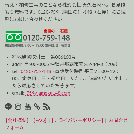
替え・補修工事のことなら株式会社 天久石材へ。お見積
もり無料です。0120-759（南国の）-148（石屋）にお気
軽にお問い合わせください。
宅地建物取引士 第006168号
addr: 〒900-0005 沖縄県那覇市天久2-14-3（208）
tel:
0120-759-148
(電話受付時間 平日9：00~19：
00、定休日：日・祝祭日、ただし、連絡いただけまし
たら対応させていただきます)
email:
759@ameku148.com
LINE
Instagram
Youtube
マ
RSS2
イ
[会社概要]
|
[FAQ]
|
[プライバシーポリシー]
|
お問合せ
ベ
フォーム