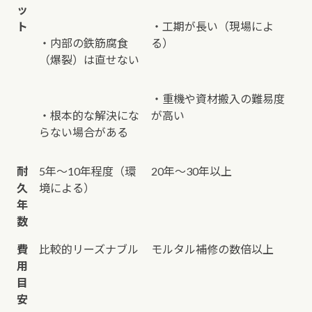
ッ
ト
・工期が長い（現場によ
・内部の鉄筋腐食
る）
（爆裂）は直せない
・重機や資材搬入の難易度
・根本的な解決にな
が高い
らない場合がある
耐
5年〜10年程度（環
20年〜30年以上
久
境による）
年
数
費
比較的リーズナブル
モルタル補修の数倍以上
用
目
安