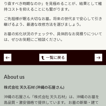
り直すべき時期なのか」を見極めることが、結果として維
持コストを抑えることにも繋がります。
ご先祖様が眠る大切なお墓。将来の世代まで安心して引き
継げるよう、最適な改修方法を選びましょう。
お墓の劣化状況のチェックや、具体的なお見積りについて
は、ぜひお気軽にご相談ください。
投
一覧に戻る
稿
ナ
ビ
About us
ゲ
ー
株式会社 天久石材 (沖縄の石屋さん)
シ
ョ
沖縄の石屋さん「株式会社 天久石材」は、沖縄のお墓を
ン
高品質・激安価格で提供しています。 お墓の新築・建て