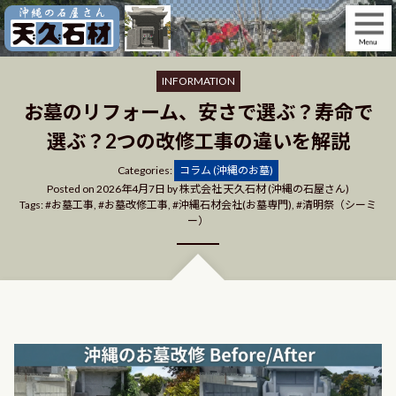
Skip
to
content
INFORMATION
お墓のリフォーム、安さで選ぶ？寿命で
選ぶ？2つの改修工事の違いを解説
Categories
Categories:
コラム (沖縄のお墓)
Posted on
2026年4月7日
by
株式会社 天久石材 (沖縄の石屋さん)
Tags:
お墓工事
,
お墓改修工事
,
沖縄石材会社(お墓専門)
,
清明祭（シーミ
ー）