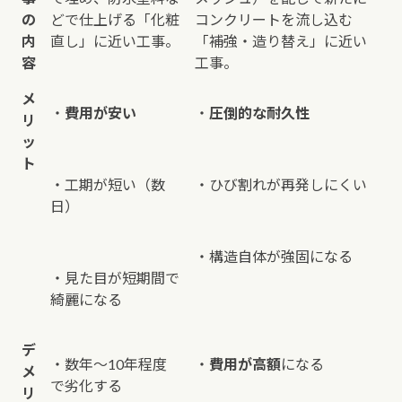
の
どで仕上げる「化粧
コンクリートを流し込む
内
直し」に近い工事。
「補強・造り替え」に近い
容
工事。
メ
・
費用が安い
・
圧倒的な耐久性
リ
ッ
ト
・工期が短い（数
・ひび割れが再発しにくい
日）
・構造自体が強固になる
・見た目が短期間で
綺麗になる
デ
・数年〜10年程度
・
費用が高額
になる
メ
で劣化する
リ