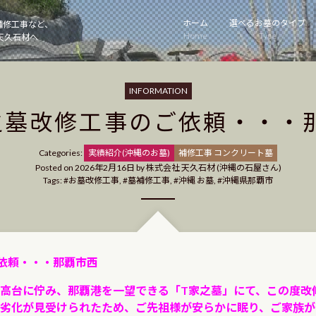
ホーム
選べるお墓のタイプ
補修工事など、
Home
Type
天久石材へ
INFORMATION
之墓改修工事のご依頼・・・
Categories
Categories:
実績紹介(沖縄のお墓)
補修工事 コンクリート墓
Posted on
2026年2月16日
by
株式会社 天久石材 (沖縄の石屋さん)
Tags:
お墓改修工事
,
墓補修工事
,
沖縄 お墓
,
沖縄県那覇市
依頼・・・那覇市西
高台に佇み、那覇港を一望できる「T家之墓」にて、この度改
劣化が見受けられたため、ご先祖様が安らかに眠り、ご家族が