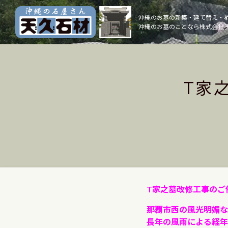
Skip
to
沖縄のお墓の新築・建て替え・
沖縄のお墓のことなら株式会社 
content
T家
T家之墓改修工事のご
那覇市西の風光明媚な
長年の風雨による経年