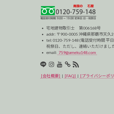
宅地建物取引士 第006168号
addr: 〒900-0005 沖縄県那覇市天久2
tel:
0120-759-148
(電話受付時間 平日
祝祭日、ただし、連絡いただけました
email:
759@ameku148.com
LINE
Instagram
Youtube
マ
RSS2
イ
[会社概要]
|
[FAQ]
|
[プライバシーポリ
ベ
ス
ト
プ