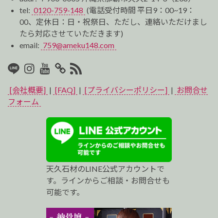
tel:
0120-759-148
(電話受付時間 平日9：00~19：
00、定休日：日・祝祭日、ただし、連絡いただけまし
たら対応させていただきます)
email:
759@ameku148.com
LINE
Instagram
Youtube
マ
RSS2
イ
[会社概要]
|
[FAQ]
|
[プライバシーポリシー]
|
お問合せ
ベ
フォーム
ス
ト
プ
天久石材のLINE公式アカウントで
ロ
す。ラインからご相談・お問合せも
可能です。