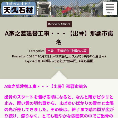
Skip
to
content
INFORMATION
A家之墓建替工事・・・【出骨】那覇市識
名
Categories
Categories:
出骨
実績紹介(沖縄のお墓)
Posted on
2025年10月22日
by
株式会社 天久石材 (沖縄の石屋さん)
Tags:
出骨
,
沖縄石材会社(お墓専門)
,
識名霊園
A家之墓建替工事・・・【出骨】那覇市識名
出骨のスタートを告げる頃になると、なんと雨がピタリと
止み、厚い雲の切れ目から、まばゆいばかりの青空と太陽
の光が差してきました。
その後は、終了まで晴れ間が広が
り続け、滞りなく、とても穏やかな雰囲気の中でご出骨の