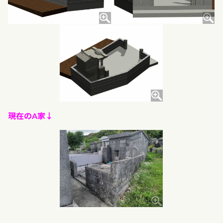
現在のA家↓