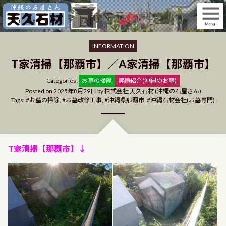
Skip
to
content
INFORMATION
T家清掃【那覇市】／A家清掃【那覇市】
Categories
Categories:
お墓の掃除
実績紹介(沖縄のお墓)
Posted on
2025年8月29日
by
株式会社 天久石材 (沖縄の石屋さん)
Tags:
お墓の掃除
,
お墓改修工事
,
沖縄県那覇市
,
沖縄石材会社(お墓専門)
T家清掃【那覇市】↓