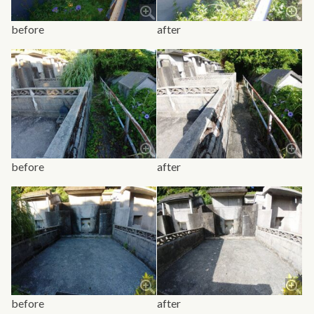
before
after
before
after
before
after