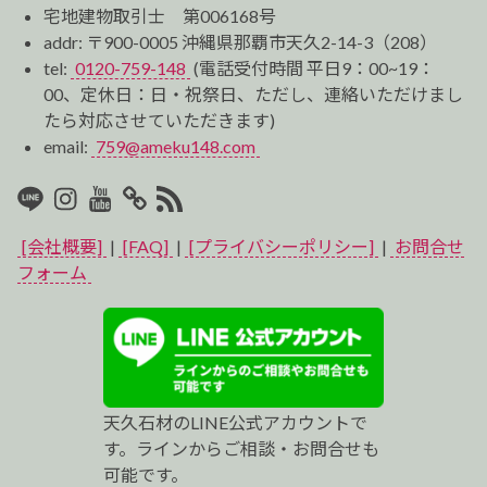
宅地建物取引士 第006168号
addr: 〒900-0005 沖縄県那覇市天久2-14-3（208）
tel:
0120-759-148
(電話受付時間 平日9：00~19：
00、定休日：日・祝祭日、ただし、連絡いただけまし
たら対応させていただきます)
email:
759@ameku148.com
LINE
Instagram
Youtube
マ
RSS2
イ
[会社概要]
|
[FAQ]
|
[プライバシーポリシー]
|
お問合せ
ベ
フォーム
ス
ト
プ
天久石材のLINE公式アカウントで
ロ
す。ラインからご相談・お問合せも
可能です。