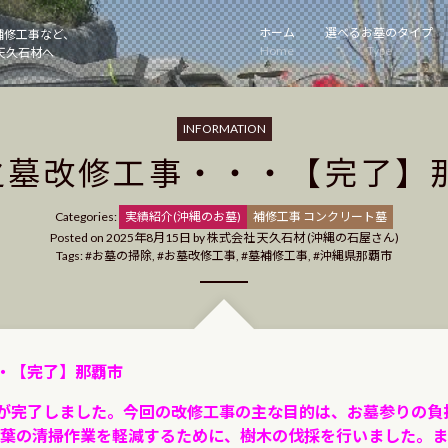
ホーム
選べるお墓のタイプ
補修工事など、
Home
Type
天久石材へ
INFORMATION
之墓改修工事・・・【完了】
Categories
Categories:
実績紹介(沖縄のお墓)
補修工事 コンクリート墓
Posted on
2025年8月15日
by
株式会社 天久石材 (沖縄の石屋さん)
Tags:
お墓の掃除
,
お墓改修工事
,
墓補修工事
,
沖縄県那覇市
・【完了】那覇市
が完了しました。今回の改修工事の主な目的は、お墓参りの負
葉の清掃作業を軽減するために、樹木の伐採を行いました。ま