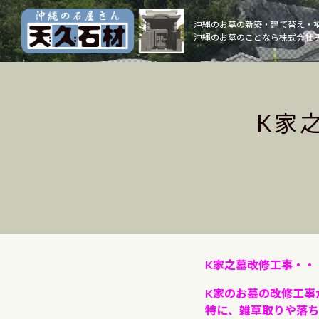
Skip
to
沖縄のお墓の新築・建て替え・
沖縄のお墓のことなら株式会社 
content
K家
K家之墓改修工事・・
K家のお墓の改修工事
特に、雑草取りや落ち