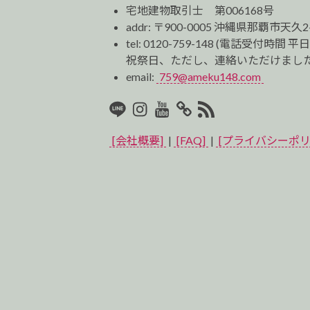
宅地建物取引士 第006168号
addr: 〒900-0005 沖縄県那覇市天久2
tel:
0120-759-148
(電話受付時間 平日
祝祭日、ただし、連絡いただけました
email:
759@ameku148.com
LINE
Instagram
Youtube
マ
RSS2
イ
[会社概要]
|
[FAQ]
|
[プライバシーポリ
ベ
ス
ト
プ
ロ