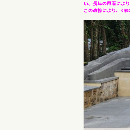
い、長年の風雨により
この改修により、K家