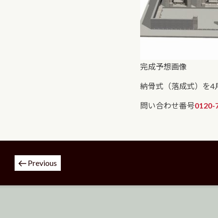
完成予想画像
納骨式（落成式）を4
問い合わせ番号
0120-
投
Previous
稿
ナ
ビ
ゲ