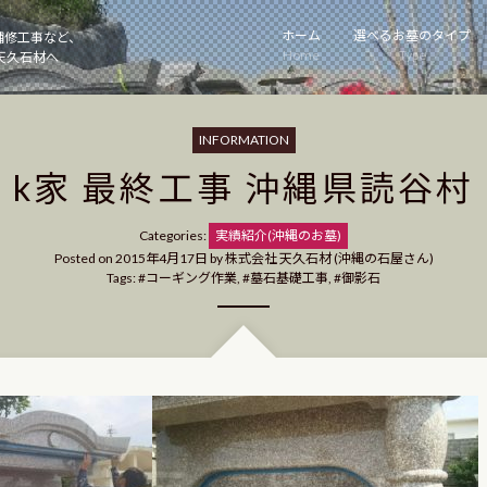
ホーム
選べるお墓のタイプ
補修工事など、
Home
Type
天久石材へ
INFORMATION
k家 最終工事 沖縄県読谷村
Categories
Categories:
実績紹介(沖縄のお墓)
Posted on
2015年4月17日
by
株式会社 天久石材 (沖縄の石屋さん)
Tags:
コーギング作業
,
墓石基礎工事
,
御影石