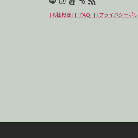
LINE
Instagram
Youtube
マ
RSS2
イ
[会社概要]
|
[FAQ]
|
[プライバシーポリ
ベ
ス
ト
プ
ロ