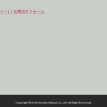
シー]
|
お問合せフォーム
Copyright © 2015 Ameku Sekizai Co.,Ltd. All Right Reserved.