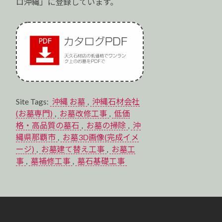
ロ沖縄」に登録しています。
Site Tags:
沖縄 お墓
,
沖縄石材会社
(お墓専門)
,
お墓改修工事
,
低価
格・高品質の墓石
,
お墓の掃除
,
沖
縄県那覇市
,
お墓3D画像(完成イメ
ージ)
,
お墓建て替え工事
,
お墓工
事
,
墓補修工事
,
墓石基礎工事