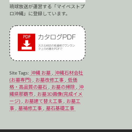
琉球放送が運営する「マイベストプ
ロ沖縄」に登録しています。
Site Tags:
沖縄 お墓
,
沖縄石材会社
(お墓専門)
,
お墓改修工事
,
低価
格・高品質の墓石
,
お墓の掃除
,
沖
縄県那覇市
,
お墓3D画像(完成イメ
ージ)
,
お墓建て替え工事
,
お墓工
事
,
墓補修工事
,
墓石基礎工事