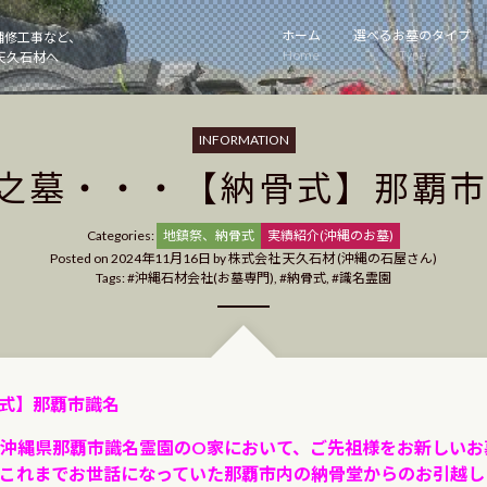
ホーム
選べるお墓のタイプ
補修工事など、
Home
Type
天久石材へ
INFORMATION
之墓・・・【納骨式】那覇
Categories
Categories:
地鎮祭、納骨式
実績紹介(沖縄のお墓)
Posted on
2024年11月16日
by
株式会社 天久石材 (沖縄の石屋さん)
Tags:
沖縄石材会社(お墓専門)
,
納骨式
,
識名霊園
式】那覇市識名
沖縄県那覇市識名霊園のO家において、ご先祖様をお新しいお
これまでお世話になっていた那覇市内の納骨堂からのお引越し