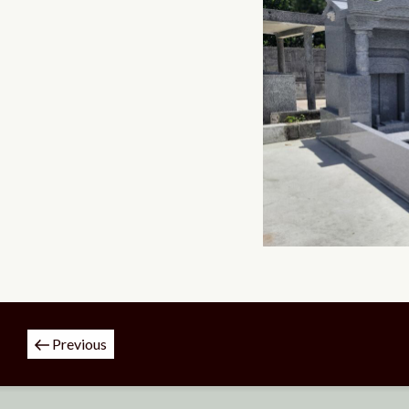
投
Previous
稿
ナ
ビ