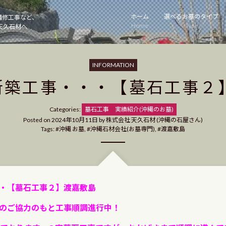
ホーム
選べるお墓のタイプ
補修工事など、
Home
Type
天久石材へ
INFORMATION
新築工事・・・【墓石工事２
Categories
Categories:
墓石工事
実績紹介(沖縄のお墓)
Posted on
2024年10月11日
by
株式会社 天久石材 (沖縄の石屋さん)
Tags:
沖縄 お墓
,
沖縄石材会社(お墓専門)
,
渡嘉敷島
・【墓石工事２】渡嘉敷島
のご協力のもと工事順調進行中！