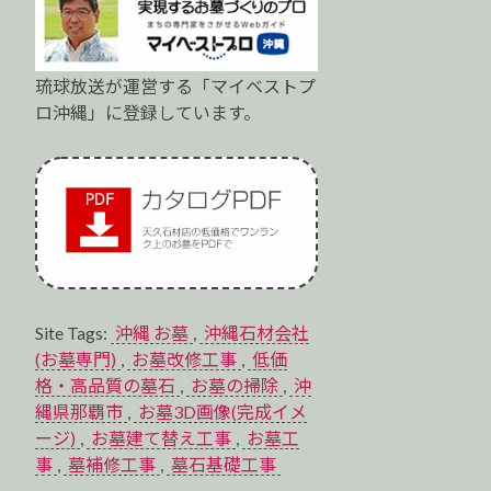
琉球放送が運営する「マイベストプ
ロ沖縄」に登録しています。
Site Tags:
沖縄 お墓
,
沖縄石材会社
(お墓専門)
,
お墓改修工事
,
低価
格・高品質の墓石
,
お墓の掃除
,
沖
縄県那覇市
,
お墓3D画像(完成イメ
ージ)
,
お墓建て替え工事
,
お墓工
事
,
墓補修工事
,
墓石基礎工事