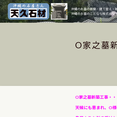
Skip
to
沖縄のお墓の新築・建て替え・
沖縄のお墓のことなら株式会社 
content
O家之墓
O家之墓新築工事・・
天候にも恵まれ、O様