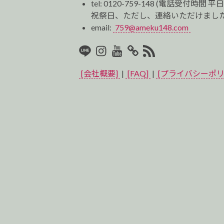
tel:
0120-759-148
(電話受付時間 平日
祝祭日、ただし、連絡いただけました
email:
759@ameku148.com
LINE
Instagram
Youtube
マ
RSS2
イ
[会社概要]
|
[FAQ]
|
[プライバシーポリ
ベ
ス
ト
プ
ロ