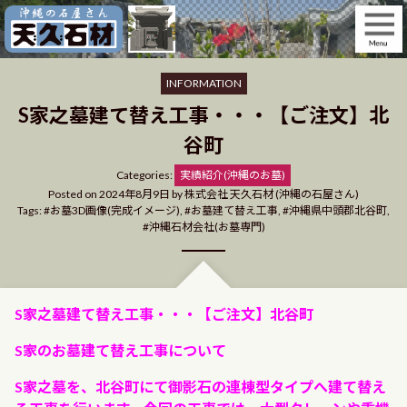
Skip
to
content
INFORMATION
S家之墓建て替え工事・・・【ご注文】北
谷町
Categories
Categories:
実績紹介(沖縄のお墓)
Posted on
2024年8月9日
by
株式会社 天久石材 (沖縄の石屋さん)
Tags:
お墓3D画像(完成イメージ)
,
お墓建て替え工事
,
沖縄県中頭郡北谷町
,
沖縄石材会社(お墓専門)
S家之墓建て替え工事・・・【ご注文】北谷町
S家のお墓建て替え工事について
S家之墓を、北谷町にて御影石の連棟型タイプへ建て替え