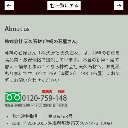
投
一覧に戻る
稿
ナ
ビ
About us
ゲ
ー
株式会社 天久石材 (沖縄の石屋さん)
シ
ョ
沖縄の石屋さん「株式会社 天久石材」は、沖縄のお墓を
ン
高品質・激安価格で提供しています。 お墓の新築・建て
替え・補修工事のことなら株式会社 天久石材へ。お見積
もり無料です。0120-759（南国の）-148（石屋）にお気
軽にお問い合わせください。
宅地建物取引士 第006168号
addr: 〒900-0005 沖縄県那覇市天久2-14-3（208）