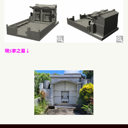
現S家之墓↓