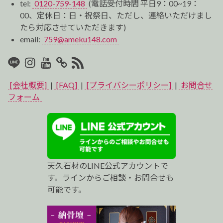
tel:
0120-759-148
(電話受付時間 平日9：00~19：
00、定休日：日・祝祭日、ただし、連絡いただけまし
たら対応させていただきます)
email:
759@ameku148.com
LINE
Instagram
Youtube
マ
RSS2
イ
[会社概要]
|
[FAQ]
|
[プライバシーポリシー]
|
お問合せ
ベ
フォーム
ス
ト
プ
天久石材のLINE公式アカウントで
ロ
す。ラインからご相談・お問合せも
可能です。