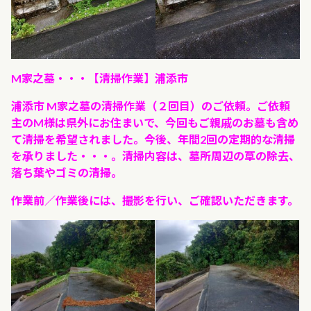
M家之墓・・・【清掃作業】浦添市
浦添市 M家之墓の清掃作業（２回目）のご依頼。ご依頼
主のM様は県外にお住まいで、今回もご親戚のお墓も含め
て清掃を希望されました。今後、年間2回の定期的な清掃
を承りました・・・。清掃内容は、墓所周辺の草の除去、
落ち葉やゴミの清掃。
作業前／作業後には、撮影を行い、ご確認いただきます。