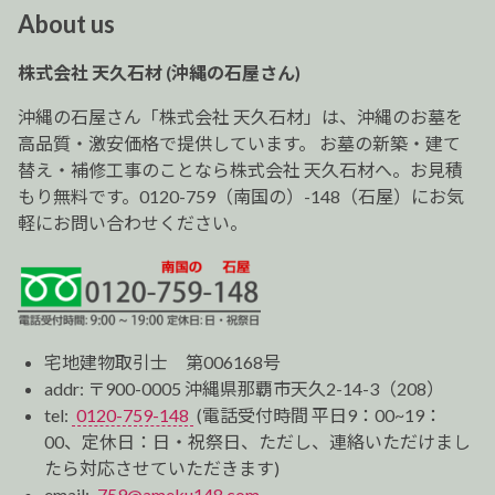
ビ
About us
ゲ
ー
株式会社 天久石材 (沖縄の石屋さん)
シ
ョ
沖縄の石屋さん「株式会社 天久石材」は、沖縄のお墓を
ン
高品質・激安価格で提供しています。 お墓の新築・建て
替え・補修工事のことなら株式会社 天久石材へ。お見積
もり無料です。0120-759（南国の）-148（石屋）にお気
軽にお問い合わせください。
宅地建物取引士 第006168号
addr: 〒900-0005 沖縄県那覇市天久2-14-3（208）
tel:
0120-759-148
(電話受付時間 平日9：00~19：
00、定休日：日・祝祭日、ただし、連絡いただけまし
たら対応させていただきます)
email:
759@ameku148.com