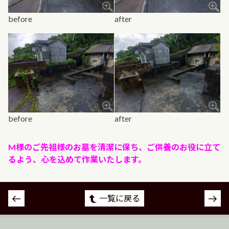
before
after
before
after
M様のご先祖様のお墓を清潔に保ち、ご供養のお役に立て
るよう、心を込めて作業いたします。
投
一覧に戻る
稿
ナ