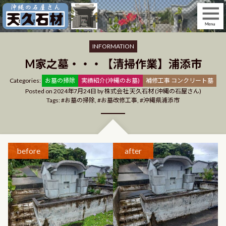
Skip
to
content
INFORMATION
M家之墓・・・【清掃作業】浦添市
Categories
Categories:
お墓の掃除
実績紹介(沖縄のお墓)
補修工事 コンクリート墓
Posted on
2024年7月24日
by
株式会社 天久石材 (沖縄の石屋さん)
Tags:
お墓の掃除
,
お墓改修工事
,
沖縄県浦添市
before
after