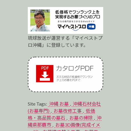
琉球放送が運営する「マイベストプ
ロ沖縄」に登録しています。
Site Tags:
沖縄 お墓
,
沖縄石材会社
(お墓専門)
,
お墓改修工事
,
低価
格・高品質の墓石
,
お墓の掃除
,
沖
縄県那覇市
,
お墓3D画像(完成イメ