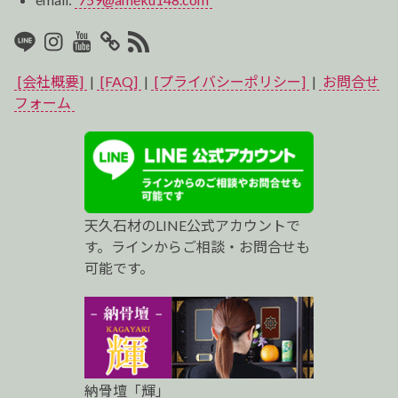
LINE
Instagram
Youtube
マ
RSS2
イ
[会社概要]
|
[FAQ]
|
[プライバシーポリシー]
|
お問合せ
ベ
フォーム
ス
ト
プ
天久石材のLINE公式アカウントで
ロ
す。ラインからご相談・お問合せも
可能です。
納骨壇「輝」