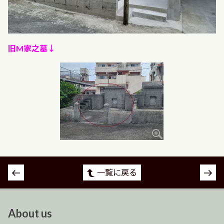
旧M家之墓↓
投
一覧に戻る
稿
ナ
ビ
About us
ゲ