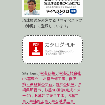
琉球放送が運営する「マイベストプ
ロ沖縄」に登録しています。
Site Tags:
沖縄 お墓
,
沖縄石材会社
(お墓専門)
,
お墓改修工事
,
低価
格・高品質の墓石
,
お墓の掃除
,
沖
縄県那覇市
,
お墓3D画像(完成イメ
ージ)
,
お墓建て替え工事
,
お墓工
事
,
墓補修工事
,
墓石基礎工事