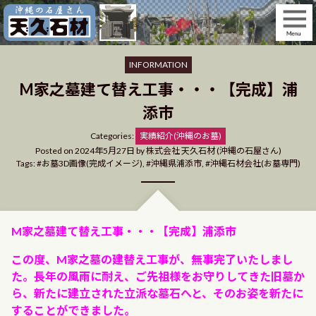
Skip
to
content
INFORMATION
M家之墓建て替え工事・・・【完成】浦
添市
Categories
Categories:
実績紹介(沖縄のお墓)
Posted on
2024年5月27日
by
株式会社 天久石材 (沖縄の石屋さん)
Tags:
お墓3D画像(完成イメージ)
,
沖縄県浦添市
,
沖縄石材会社(お墓専門)
M家之墓建て替え工事・・・【完成】浦添市
この度、M家之墓の建替え工事が、無事完了いたしまし
た。
長年の風雨に耐え、ご先祖様をお守りしてきた旧墓か
ら、新たに建立された立派な墓石へと、そのお姿を新たに
することができました。