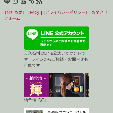
LINE
Instagram
Youtube
マ
RSS2
イ
[会社概要]
|
[FAQ]
|
[プライバシーポリシー]
|
お問合せ
ベ
フォーム
ス
ト
プ
天久石材のLINE公式アカウントで
ロ
す。ラインからご相談・お問合せも
可能です。
納骨壇「輝」