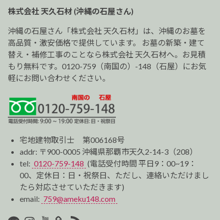
ー
株式会社 天久石材 (沖縄の石屋さん)
シ
ョ
沖縄の石屋さん「株式会社 天久石材」は、沖縄のお墓を
ン
高品質・激安価格で提供しています。 お墓の新築・建て
替え・補修工事のことなら株式会社 天久石材へ。お見積
もり無料です。0120-759（南国の）-148（石屋）にお気
軽にお問い合わせください。
宅地建物取引士 第006168号
addr: 〒900-0005 沖縄県那覇市天久2-14-3（208）
tel:
0120-759-148
(電話受付時間 平日9：00~19：
00、定休日：日・祝祭日、ただし、連絡いただけまし
たら対応させていただきます)
email:
759@ameku148.com