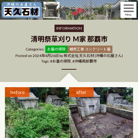
Skip
to
content
INFORMATION
清明祭草刈り M家 那覇市
Categories
Categories:
お墓の掃除
補修工事 コンクリート墓
Posted on
2024年4月26日
by
株式会社 天久石材 (沖縄の石屋さん)
Tags:
お墓の掃除
,
沖縄県那覇市
before
after