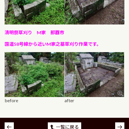
清明祭草刈り M家 那覇市
国道58号線から近いM家之墓草刈り作業です。
before
after
投
一覧に戻る