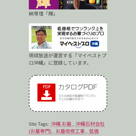
納骨壇「輝」
琉球放送が運営する「マイベストプ
ロ沖縄」に登録しています。
Site Tags:
沖縄 お墓
,
沖縄石材会社
(お墓専門)
,
お墓改修工事
,
低価