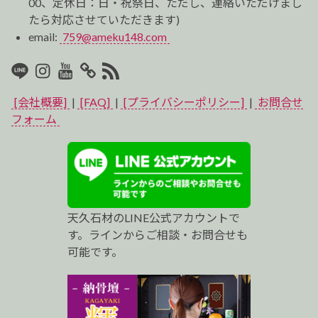
00、定休日：日・祝祭日、ただし、連絡いただけまし
たら対応させていただきます)
email:
759@ameku148.com
LINE
Instagram
Youtube
マ
RSS2
イ
[会社概要]
|
[FAQ]
|
[プライバシーポリシー]
|
お問合せ
ベ
フォーム
ス
ト
プ
天久石材のLINE公式アカウントで
ロ
す。ラインからご相談・お問合せも
可能です。