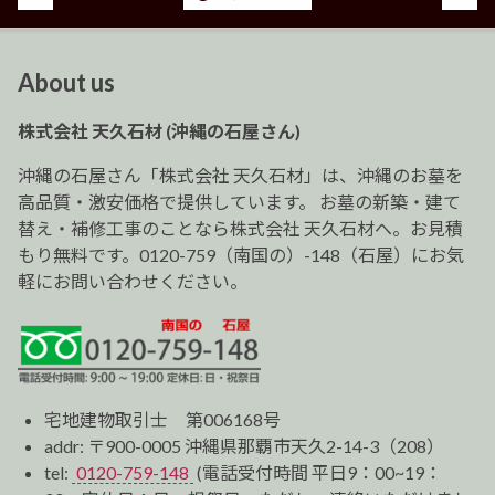
稿
ナ
ビ
About us
ゲ
ー
株式会社 天久石材 (沖縄の石屋さん)
シ
ョ
沖縄の石屋さん「株式会社 天久石材」は、沖縄のお墓を
ン
高品質・激安価格で提供しています。 お墓の新築・建て
替え・補修工事のことなら株式会社 天久石材へ。お見積
もり無料です。0120-759（南国の）-148（石屋）にお気
軽にお問い合わせください。
宅地建物取引士 第006168号
addr: 〒900-0005 沖縄県那覇市天久2-14-3（208）
tel:
0120-759-148
(電話受付時間 平日9：00~19：