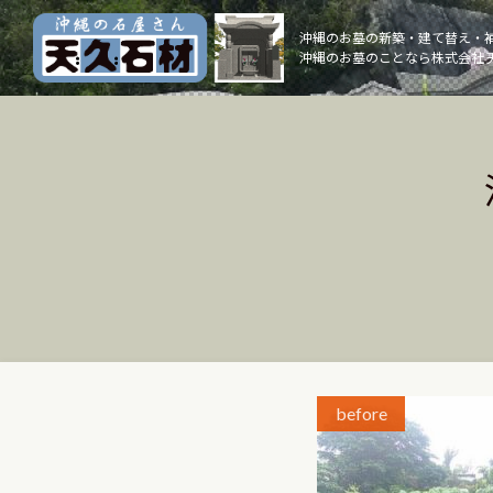
Skip
to
沖縄のお墓の新築・建て替え・
沖縄のお墓のことなら株式会社 
content
before