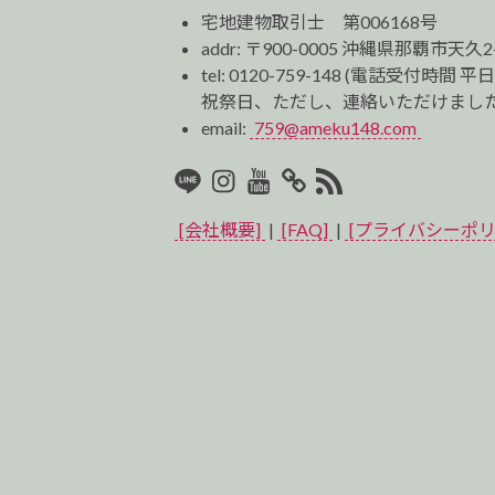
宅地建物取引士 第006168号
addr: 〒900-0005 沖縄県那覇市天久2
tel:
0120-759-148
(電話受付時間 平日
祝祭日、ただし、連絡いただけました
email:
759@ameku148.com
LINE
Instagram
Youtube
マ
RSS2
イ
[会社概要]
|
[FAQ]
|
[プライバシーポリ
ベ
ス
ト
プ
ロ