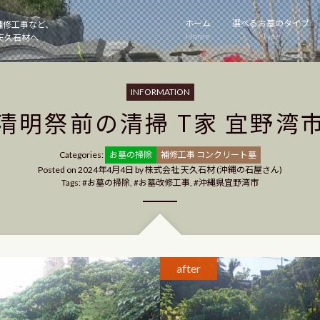
ホーム
選べるお墓のタイプ
補修工事など、
Home
Type
天久石材へ
INFORMATION
清明祭前の清掃 T家 宜野湾
Categories
Categories:
お墓の掃除
補修工事 コンクリート墓
Posted on
2024年4月4日
by
株式会社 天久石材 (沖縄の石屋さん)
Tags:
お墓の掃除
,
お墓改修工事
,
沖縄県宜野湾市
after