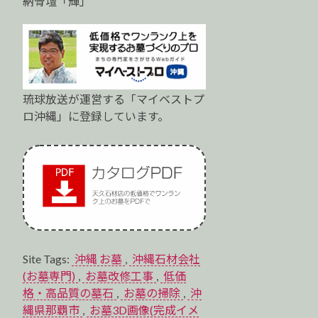
納骨壇「輝」
琉球放送が運営する「マイベストプ
ロ沖縄」に登録しています。
Site Tags:
沖縄 お墓
,
沖縄石材会社
(お墓専門)
,
お墓改修工事
,
低価
格・高品質の墓石
,
お墓の掃除
,
沖
縄県那覇市
,
お墓3D画像(完成イメ