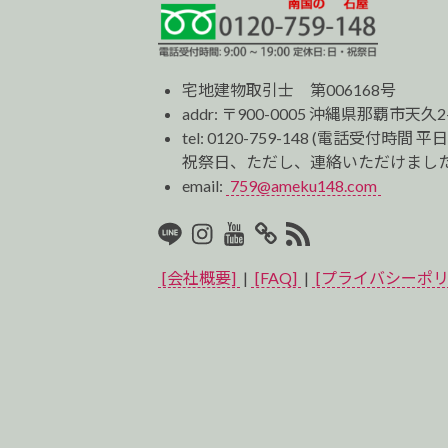
宅地建物取引士 第006168号
addr: 〒900-0005 沖縄県那覇市天久2
tel:
0120-759-148
(電話受付時間 平日
祝祭日、ただし、連絡いただけました
email:
759@ameku148.com
LINE
Instagram
Youtube
マ
RSS2
イ
[会社概要]
|
[FAQ]
|
[プライバシーポリ
ベ
ス
ト
プ
ロ