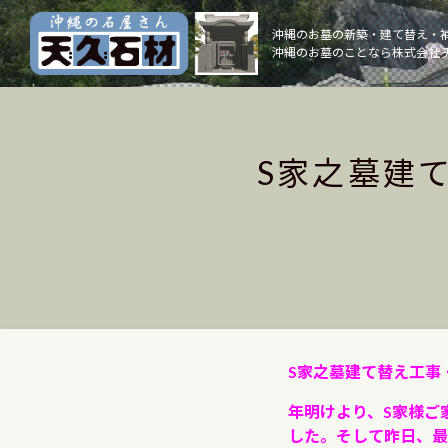
Skip
to
沖縄のお墓の新築・建て替え・
沖縄のお墓のことなら株式会社 
content
S家之墓建
S家之墓建て替え工事
年明けより、S家様ご
した。そして昨日、最