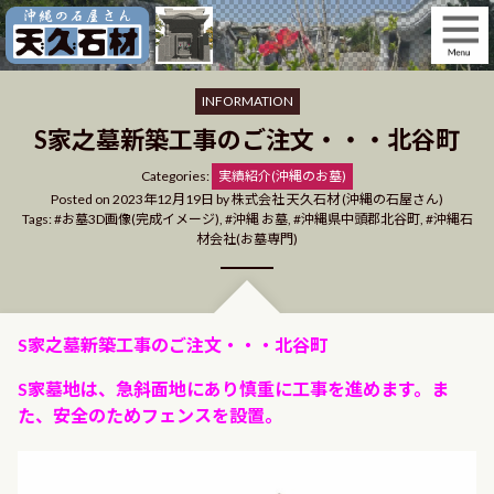
Skip
to
content
INFORMATION
S家之墓新築工事のご注文・・・北谷町
Categories
Categories:
実績紹介(沖縄のお墓)
Posted on
2023年12月19日
by
株式会社 天久石材 (沖縄の石屋さん)
Tags:
お墓3D画像(完成イメージ)
,
沖縄 お墓
,
沖縄県中頭郡北谷町
,
沖縄石
材会社(お墓専門)
S家之墓新築工事のご注文・・・北谷町
S家墓地は、急斜面地にあり慎重に工事を進めます。ま
た、安全のためフェンスを設置。