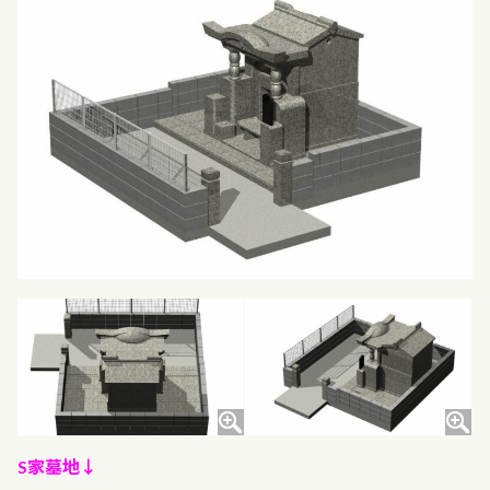
S家墓地↓