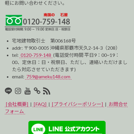
軽にお問い合わせください。
宅地建物取引士 第006168号
addr: 〒900-0005 沖縄県那覇市天久2-14-3（208）
tel:
0120-759-148
(電話受付時間 平日9：00~19：
00、定休日：日・祝祭日、ただし、連絡いただけまし
たら対応させていただきます)
email:
759@ameku148.com
LINE
Instagram
Youtube
マ
RSS2
イ
[会社概要]
|
[FAQ]
|
[プライバシーポリシー]
|
お問合せ
ベ
フォーム
ス
ト