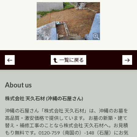
投
一覧に戻る
稿
ナ
ビ
About us
ゲ
ー
株式会社 天久石材 (沖縄の石屋さん)
シ
ョ
沖縄の石屋さん「株式会社 天久石材」は、沖縄のお墓を
ン
高品質・激安価格で提供しています。 お墓の新築・建て
替え・補修工事のことなら株式会社 天久石材へ。お見積
もり無料です。0120-759（南国の）-148（石屋）にお気