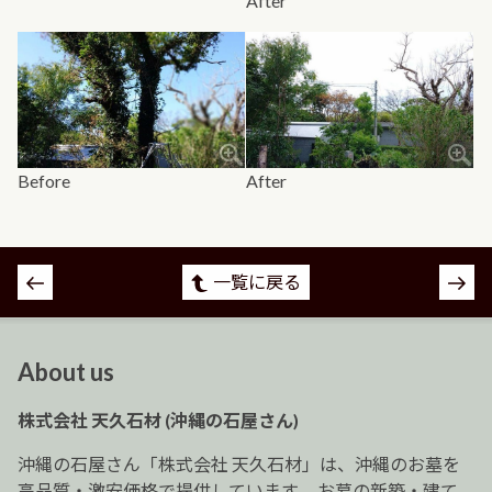
After
Before
After
投
一覧に戻る
稿
ナ
ビ
About us
ゲ
ー
株式会社 天久石材 (沖縄の石屋さん)
シ
ョ
沖縄の石屋さん「株式会社 天久石材」は、沖縄のお墓を
ン
高品質・激安価格で提供しています。 お墓の新築・建て