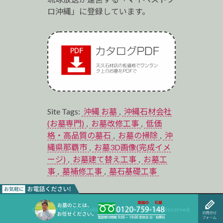
ロ沖縄」に登録しています。
Site Tags:
沖縄 お墓
,
沖縄石材会社
(お墓専門)
,
お墓改修工事
,
低価
格・高品質の墓石
,
お墓の掃除
,
沖
縄県那覇市
,
お墓3D画像(完成イメ
ージ)
,
お墓建て替え工事
,
お墓工
事
,
墓補修工事
,
墓石基礎工事
Copyright © 2015 Ameku Sekizai Co.,Ltd. All Right Reserved.