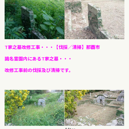
T家之墓改修工事・・・【伐採／清掃】那覇市
識名霊園内にあるT家之墓・・・
改修工事前の伐採及び清掃です。