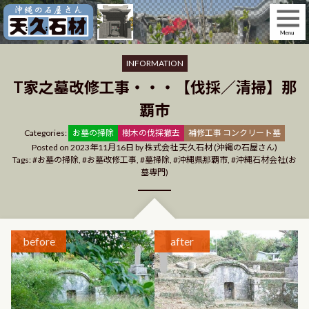
Skip
to
content
INFORMATION
T家之墓改修工事・・・【伐採／清掃】那
覇市
Categories
Categories:
お墓の掃除
樹木の伐採撤去
補修工事 コンクリート墓
Posted on
2023年11月16日
by
株式会社 天久石材 (沖縄の石屋さん)
Tags:
お墓の掃除
,
お墓改修工事
,
墓掃除
,
沖縄県那覇市
,
沖縄石材会社(お
墓専門)
before
after